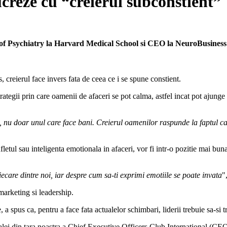
ucreze cu “creierul subconstient”
sor of Psychiatry la Harvard Medical School si CEO la NeuroBusines
s, creierul face invers fata de ceea ce i se spune constient.
strategii prin care oamenii de afaceri se pot calma, astfel incat pot ajung
e, nu doar unul care face bani. Creierul oamenilor raspunde la faptul ca 
letul sau inteligenta emotionala in afaceri, vor fi intr-o pozitie mai bun
fiecare dintre noi, iar despre cum sa-ti exprimi emotiile se poate invata
"
marketing si leadership.
spus ca, pentru a face fata actualelor schimbari, liderii trebuie sa-si t
lialei din tara noastra a Chief Executive Officers Club International (CE