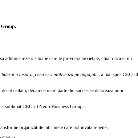
s Group.
e sa administreze o situatie care le provoara anxietate, chiar daca ei nu
liderul ii inspira, ceea ce-i motiveaza pe angajati
", a mai spus CEO-ul
a decat ceilalti, deoarece mare parte din succes se datoreaza unor
, a subliniat CEO-ul NeuroBusiness Group.
ransforme organizatiile intr-unele care pot invata repede.
O Clubs).