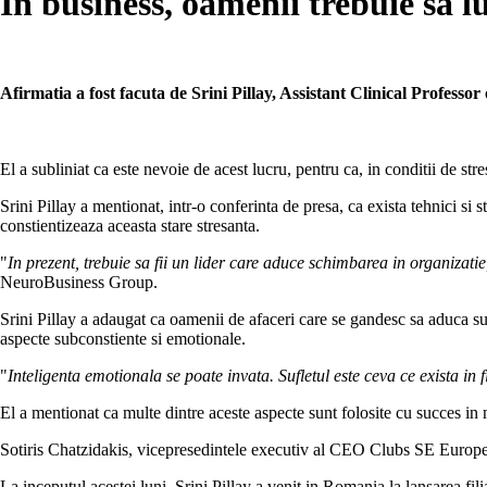
In business, oamenii trebuie sa l
Afirmatia a fost facuta de Srini Pillay, Assistant Clinical Profes
El a subliniat ca este nevoie de acest lucru, pentru ca, in conditii de stre
Srini Pillay a mentionat, intr-o conferinta de presa, ca exista tehnici si 
constientizeaza aceasta stare stresanta.
"
In prezent, trebuie sa fii un lider care aduce schimbarea in organizati
NeuroBusiness Group.
Srini Pillay a adaugat ca oamenii de afaceri care se gandesc sa aduca suf
aspecte subconstiente si emotionale.
"
Inteligenta emotionala se poate invata. Sufletul este ceva ce exista in 
El a mentionat ca multe dintre aceste aspecte sunt folosite cu succes in 
Sotiris Chatzidakis, vicepresedintele executiv al CEO Clubs SE Europe, a 
La inceputul acestei luni, Srini Pillay a venit in Romania la lansarea fi