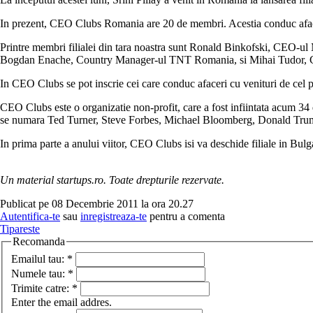
In prezent, CEO Clubs Romania are 20 de membri. Acestia conduc afaceri
Printre membri filialei din tara noastra sunt Ronald Binkofski, CEO
Bogdan Enache, Country Manager-ul TNT Romania, si Mihai Tudor,
In CEO Clubs se pot inscrie cei care conduc afaceri cu venituri de cel pu
CEO Clubs este o organizatie non-profit, care a fost infiintata acum 34
se numara Ted Turner, Steve Forbes, Michael Bloomberg, Donald Trum
In prima parte a anului viitor, CEO Clubs isi va deschide filiale in Bulga
Un material startups.ro. Toate drepturile rezervate.
Publicat pe 08 Decembrie 2011 la ora 20.27
Autentifica-te
sau
inregistreaza-te
pentru a comenta
Tipareste
Recomanda
Emailul tau:
*
Numele tau:
*
Trimite catre:
*
Enter the email addres.