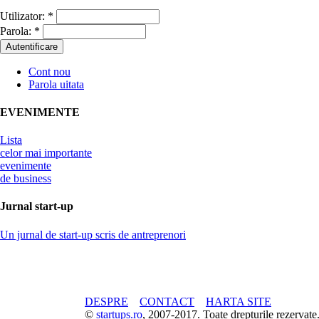
Utilizator:
*
Parola:
*
Cont nou
Parola uitata
EVENIMENTE
Lista
celor mai importante
evenimente
de business
Jurnal start-up
Un jurnal de start-up scris de antreprenori
DESPRE
CONTACT
HARTA SITE
©
startups.ro
, 2007-2017. Toate drepturile rezerva