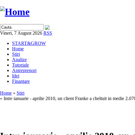
Vineri, 7 August 2026
RSS
START&GROW
Home
Stiri
Analize
Tutoriale
Antreprenori
Idei
Finantare
Home
»
Stiri
» Intre ianuarie - aprilie 2010, un client Franke a cheltuit in medie 2.0