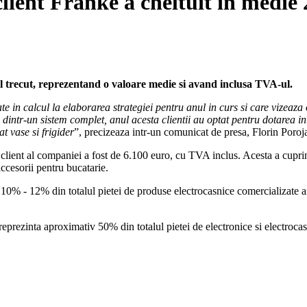
 client Franke a cheltuit in medie
 trecut, reprezentand o valoare medie si avand inclusa TVA-ul.
ate in calcul la elaborarea strategiei pentru anul in curs si care vizeaz
e dintr-un sistem complet, anul acesta clientii au optat pentru dotarea i
t vase si frigider
”, precizeaza intr-un comunicat de presa, Florin Poroj
 client al companiei a fost de 6.100 euro, cu TVA inclus. Acesta a cupri
accesorii pentru bucatarie.
 10% - 12% din totalul pietei de produse electrocasnice comercializate
eprezinta aproximativ 50% din totalul pietei de electronice si electroca