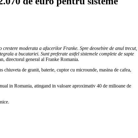
 2.070 de euro pentru sisteme
a o crestere moderata a afacerilor Franke. Spre deosebire de anul trecut,
ntegrala a bucatariei. Sunt preferate astfel sistemele complete de sapte
an, directorul general al Franke Romania.
ns chiuveta de granit, baterie, cuptor cu microunde, masina de cafea,
 anual in Romania, atingand in valoare aproximativ 40 de milioane de
snice.