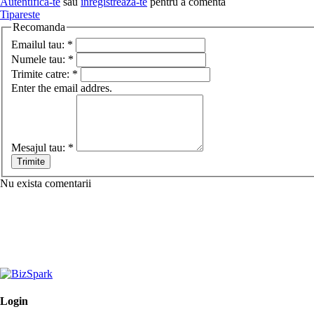
Autentifica-te
sau
inregistreaza-te
pentru a comenta
Tipareste
Recomanda
Emailul tau:
*
Numele tau:
*
Trimite catre:
*
Enter the email addres.
Mesajul tau:
*
Nu exista comentarii
Login