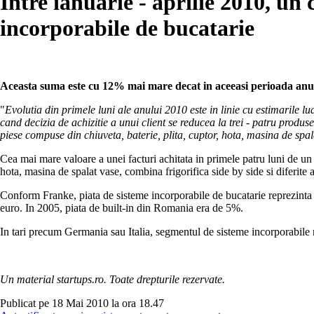
Intre ianuarie - aprilie 2010, un
incorporabile de bucatarie
Aceasta suma este cu 12% mai mare decat in aceeasi perioada anul
"
Evolutia din primele luni ale anului 2010 este in linie cu estimarile lu
cand decizia de achizitie a unui client se reducea la trei - patru produs
piese compuse din chiuveta, baterie, plita, cuptor, hota, masina de spala
Cea mai mare valoare a unei facturi achitata in primele patru luni de un
hota, masina de spalat vase, combina frigorifica side by side si diferite 
Conform Franke, piata de sisteme incorporabile de bucatarie reprezinta
euro. In 2005, piata de built-in din Romania era de 5%.
In tari precum Germania sau Italia, segmentul de sisteme incorporabile r
Un material startups.ro. Toate drepturile rezervate.
Publicat pe 18 Mai 2010 la ora 18.47