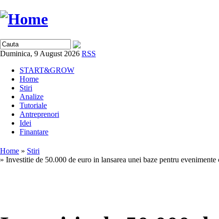
Duminica, 9 August 2026
RSS
START&GROW
Home
Stiri
Analize
Tutoriale
Antreprenori
Idei
Finantare
Home
»
Stiri
» Investitie de 50.000 de euro in lansarea unei baze pentru evenimente