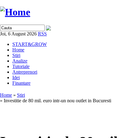
Joi, 6 August 2026
RSS
START&GROW
Home
Stiri
Analize
Tutoriale
Antreprenori
Idei
Finantare
Home
»
Stiri
» Investitie de 80 mil. euro intr-un nou outlet in Bucuresti