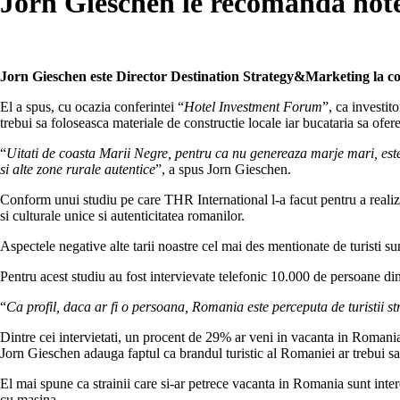
Jorn Gieschen le recomanda hotel
Jorn Gieschen este Director Destination Strategy&Marketing la co
El a spus, cu ocazia conferintei “
Hotel Investment Forum
”, ca investit
trebui sa foloseasca materiale de constructie locale iar bucataria sa ofe
“
Uitati de coasta Marii Negre, pentru ca nu genereaza marje mari, este a
si alte zone rurale autentice
”, a spus Jorn Gieschen.
Conform unui studiu pe care THR International l-a facut pentru a realiza b
si culturale unice si autenticitatea romanilor.
Aspectele negative alte tarii noastre cel mai des mentionate de turisti sun
Pentru acest studiu au fost intervievate telefonic 10.000 de persoane d
“
Ca profil, daca ar fi o persoana, Romania este perceputa de turistii st
Dintre cei intervietati, un procent de 29% ar veni in vacanta in Romania,
Jorn Gieschen adauga faptul ca brandul turistic al Romaniei ar trebui sa 
El mai spune ca strainii care si-ar petrece vacanta in Romania sunt intere
cu masina.