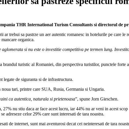
ierilor sa pastreze specificul r
mpania THR International Turism Consultants si directorul de proi
orii ar trebui sa pastrze un aer autentic romanesc in hotelurile pe care le r
re mancare organica.
glomerata si nu este o investitie competitiva pe termen lung. Investitori
randul turistic al Romaniei, din perspectiva turistilor, punctele forte ale
t legate de siguranta si de infrastructura.
in noua tari, printre care SUA, Rusia, Germania si Ungaria.
raini ca autentica, naturala si prietenoasa
”, spune Jorn Gieschen.
 27% nu stiu daca ar face acest lucru, iar 44% nu ar veni in acest scop i
se adreseze celor 29% care sunt interesati de tara noastra.
sati de internet, sunt mai aventurosi decat cei neinteresati de tara noast