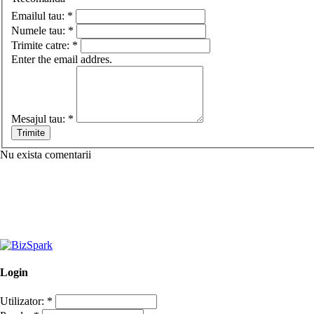
Emailul tau:
*
Numele tau:
*
Trimite catre:
*
Enter the email addres.
Mesajul tau:
*
Nu exista comentarii
Login
Utilizator:
*