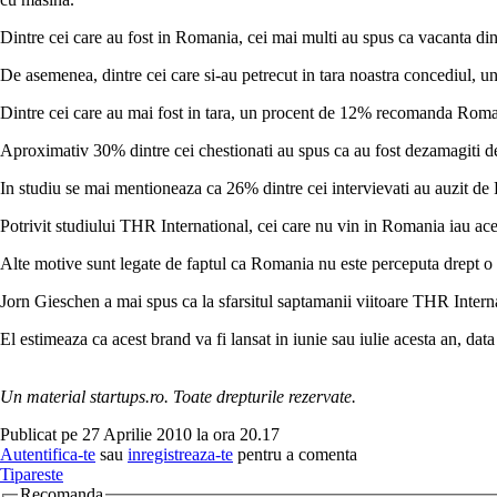
Dintre cei care au fost in Romania, cei mai multi au spus ca vacanta din 
De asemenea, dintre cei care si-au petrecut in tara noastra concediul, 
Dintre cei care au mai fost in tara, un procent de 12% recomanda Romani
Aproximativ 30% dintre cei chestionati au spus ca au fost dezamagiti d
In studiu se mai mentioneaza ca 26% dintre cei intervievati au auzit de 
Potrivit studiului THR International, cei care nu vin in Romania iau ace
Alte motive sunt legate de faptul ca Romania nu este perceputa drept o de
Jorn Gieschen a mai spus ca la sfarsitul saptamanii viitoare THR Interna
El estimeaza ca acest brand va fi lansat in iunie sau iulie acesta an, dat
Un material startups.ro. Toate drepturile rezervate.
Publicat pe 27 Aprilie 2010 la ora 20.17
Autentifica-te
sau
inregistreaza-te
pentru a comenta
Tipareste
Recomanda