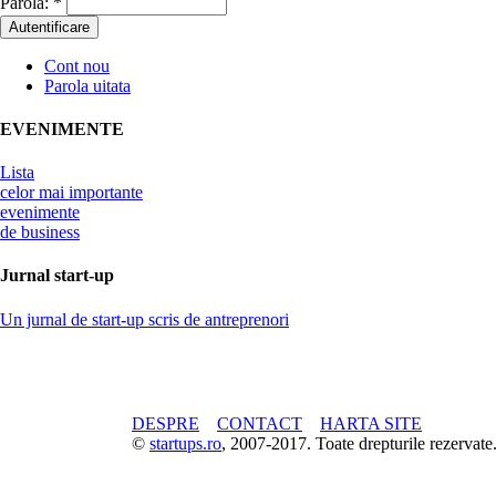
Parola:
*
Cont nou
Parola uitata
EVENIMENTE
Lista
celor mai importante
evenimente
de business
Jurnal start-up
Un jurnal de start-up scris de antreprenori
DESPRE
CONTACT
HARTA SITE
©
startups.ro
, 2007-2017. Toate drepturile rezerva