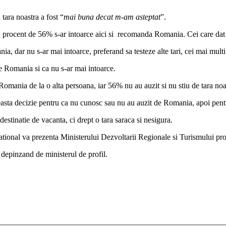
tara noastra a fost “
mai buna decat m-am asteptat
”.
un procent de 56% s-ar intoarce aici si recomanda Romania. Cei care dat
a, dar nu s-ar mai intoarce, preferand sa testeze alte tari, cei mai mul
e Romania si ca nu s-ar mai intoarce.
Romania de la o alta persoana, iar 56% nu au auzit si nu stiu de tara noa
asta decizie pentru ca nu cunosc sau nu au auzit de Romania, apoi pentru
stinatie de vacanta, ci drept o tara saraca si nesigura.
tional va prezenta Ministerului Dezvoltarii Regionale si Turismului propu
a depinzand de ministerul de profil.