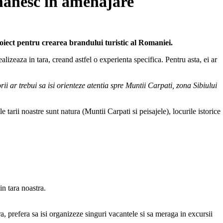
omanesc in amenajare
ect pentru crearea brandului turistic al Romaniei.
ealizeaza in tara, creand astfel o experienta specifica. Pentru asta, ei ar
i ar trebui sa isi orienteze atentia spre Muntii Carpati, zona Sibiului
 tarii noastre sunt natura (Muntii Carpati si peisajele), locurile istorice
n tara noastra.
ra, prefera sa isi organizeze singuri vacantele si sa meraga in excursii