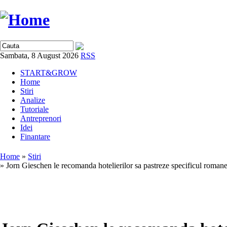
Sambata, 8 August 2026
RSS
START&GROW
Home
Stiri
Analize
Tutoriale
Antreprenori
Idei
Finantare
Home
»
Stiri
» Jorn Gieschen le recomanda hotelierilor sa pastreze specificul roman