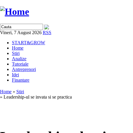
Vineri, 7 August 2026
RSS
START&GROW
Home
Stiri
Analize
Tutoriale
Antreprenori
Idei
Finantare
Home
»
Stiri
» Leadership-ul se invata si se practica