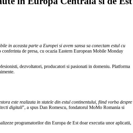
caute in Europa Centrala si de Est
obile in aceasta parte a Europei si avem sansa sa conectam estul cu
-o conferinta de presa, cu ocazia Eastern European Mobile Monday
ionisti, dezvoltatori, producatori si pasionati in domeniu. Platforma
enimente.
tora este realizata in statele din estul continentului, fiind vorba despre
ecti digitali
", a spus Dan Romescu, fondatorul MoMo Romania si
alizeze programatorilor din Europa de Est doar executia unor aplicatii,