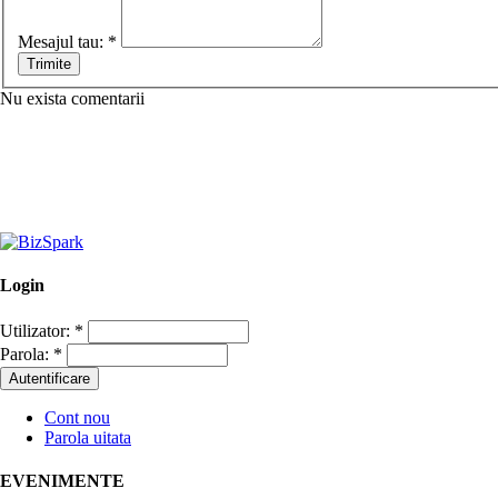
Mesajul tau:
*
Nu exista comentarii
Login
Utilizator:
*
Parola:
*
Cont nou
Parola uitata
EVENIMENTE