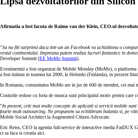
Lipsa dezvoltatorilor din Silicon
Afirmatia a fost facuta de Raimo van der Klein, CEO-ul dezvoltato
"
Sa nu fiti surprinsi daca intr-un an Facebook va achizitiona o compan
vestul continentului. Impreuna putem realiza lucruri fantastice in domeni
Developer Summit (
EE MoMo Summit
).
Evenimentul a fost organizat de Mobile Monday (MoMo), o platforma desc
a fost initiata in toamna lui 2000, la Helsinki (Finlanda), in prezent fi
In Romania, comunitatea MoMo are in jur de 600 de membri, cei mai mul
Costurile reduse cu forta de munca sunt principalul motiv pentru care
"
In prezent, cele mai multe concepte de aplicatii si servicii mobile sunt
foarte mult outsourcing. Ne propunem sa echilibram balanta si, pe viitor
Mobile Social Architect la Augmented Citizen Advocate.
Eric Reiss, CEO la agentia full-service de interactive media FatDUX Gro
ci sa faca si creatia aici.