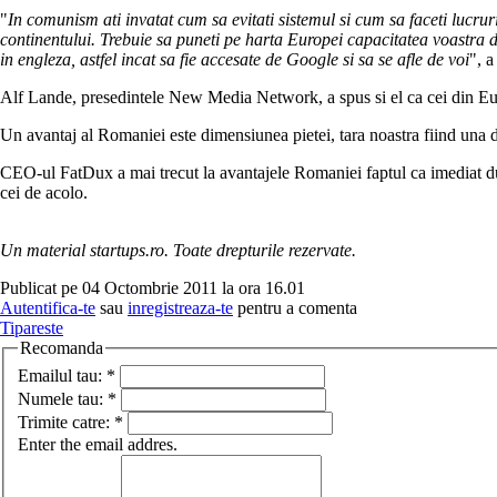
"
In comunism ati invatat cum sa evitati sistemul si cum sa faceti lucrur
continentului. Trebuie sa puneti pe harta Europei capacitatea voastra de 
in engleza, astfel incat sa fie accesate de Google si sa se afle de voi
", a
Alf Lande, presedintele New Media Network, a spus si el ca cei din Europ
Un avantaj al Romaniei este dimensiunea pietei, tara noastra fiind una d
CEO-ul FatDux a mai trecut la avantajele Romaniei faptul ca imediat dupa
cei de acolo.
Un material startups.ro. Toate drepturile rezervate.
Publicat pe 04 Octombrie 2011 la ora 16.01
Autentifica-te
sau
inregistreaza-te
pentru a comenta
Tipareste
Recomanda
Emailul tau:
*
Numele tau:
*
Trimite catre:
*
Enter the email addres.