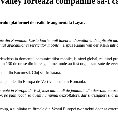
 Valley forteaza companiile sa-i 
rului platformei de realitate augmentata Layar.
ie din Romania. Exista foarte mult talent in dezvoltarea de aplicatii m
ul aplicatiilor si serviciilor mobile
", a spus Raimo van der Klein intr
hisa in domeniul comunicatiilor mobile, la nivel global, reunind profes
ind in 130 de orase din intreaga lume, unde au fost organizate sute de ev
ti din Bucuresti, Cluj si Timisoara.
 companiile din Europa de Vest vin acum in Romania.
 create in Europa de Vest, insa mai mult de jumatate din dezvoltarea aces
, pe plan local, sa avem nu numai dezvoltatori, dar si designeri si arhit
up, a subliniat ca firmele din Vestul Europei n-ar trebui doar sa extern