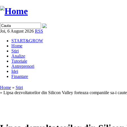
Joi, 6 August 2026
RSS
START&GROW
Home
Stiri
Analize
Tutoriale
Antreprenori
Idei
Finantare
Home
»
Stiri
» Lipsa dezvoltatorilor din Silicon Valley forteaza companiile sa-i caut