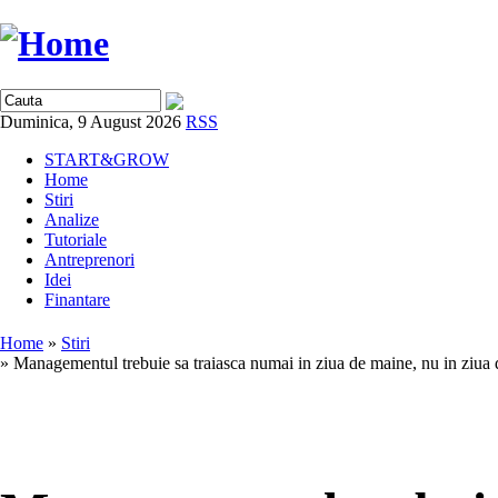
Duminica, 9 August 2026
RSS
START&GROW
Home
Stiri
Analize
Tutoriale
Antreprenori
Idei
Finantare
Home
»
Stiri
» Managementul trebuie sa traiasca numai in ziua de maine, nu in ziua 