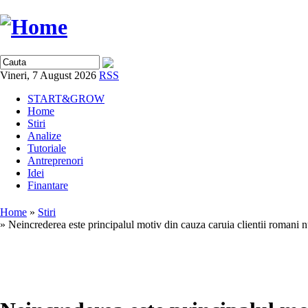
Vineri, 7 August 2026
RSS
START&GROW
Home
Stiri
Analize
Tutoriale
Antreprenori
Idei
Finantare
Home
»
Stiri
» Neincrederea este principalul motiv din cauza caruia clientii romani