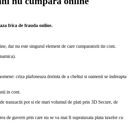
mani nu cumpara online
za frica de frauda online.
ne, dar nu este singurul element de care cumparatorii tin cont.
inamica).
fenomene: criza plafoneaza dorinta de a cheltui si oamenii se indreapta
nii in cont.
de tranzactii pot si ele mari volumul de plati prin 3D Secure, de
area de guvern prin care nu se va mai fi suprataxata plata taxelor cu