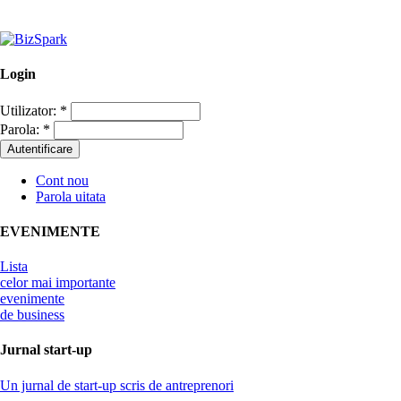
Login
Utilizator:
*
Parola:
*
Cont nou
Parola uitata
EVENIMENTE
Lista
celor mai importante
evenimente
de business
Jurnal start-up
Un jurnal de start-up scris de antreprenori