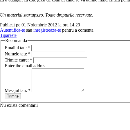
Un material startups.ro. Toate drepturile rezervate.
Publicat pe 01 Noiembrie 2012 la ora 14.29
Autentifica-te
sau
inregistreaza-te
pentru a comenta
Tipareste
Recomanda
Emailul tau:
*
Numele tau:
*
Trimite catre:
*
Enter the email addres.
Mesajul tau:
*
Nu exista comentarii