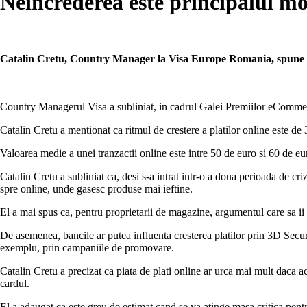
Neincrederea este principalul mo
Catalin Cretu, Country Manager la Visa Europe Romania, spune ca
Country Managerul Visa a subliniat, in cadrul Galei Premiilor eCommerce
Catalin Cretu a mentionat ca ritmul de crestere a platilor online este de
Valoarea medie a unei tranzactii online este intre 50 de euro si 60 de eu
Catalin Cretu a subliniat ca, desi s-a intrat intr-o a doua perioada de c
spre online, unde gasesc produse mai ieftine.
El a mai spus ca, pentru proprietarii de magazine, argumentul care sa ii 
De asemenea, bancile ar putea influenta cresterea platilor prin 3D Secure
exemplu, prin campaniile de promovare.
Catalin Cretu a precizat ca piata de plati online ar urca mai mult daca a
cardul.
El a adaugat ca este greu de estimat cand se va atinge masa critica pentru