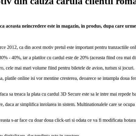
tiv din cauza caruia clientii ro
 aceasta neincredere este in magazin, in produs, dupa care urmea
 2012, ca din acest motiv pretul este important pentru tranzactiile onli
 30% - 40%, iar a platilor cu cardul este de 20% (aceasta fiind cea mai d
ro, cele mai mari volume fiind pentru biletele de avion, turism si jocuri.
riza, platile online isi vor mentine cresterea, deoarece se intampla doua 
faca sa treaca la plata cu cardul 3D Secure este sa le intre mai repede ba
, daca ar simplifica inrolarea in sistem. Multinationalele care se ocupa 
ceasta s-ar face cu doar doua click-uri si odata ce va fi modificata hotar
 digitalizare, dar tendinta este in crestere.