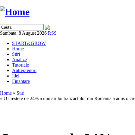
Sambata, 8 August 2026
RSS
START&GROW
Home
Stiri
Analize
Tutoriale
Antreprenori
Idei
Finantare
Home
»
Stiri
» O crestere de 24% a numarului tranzactiilor din Romania a adus o cre