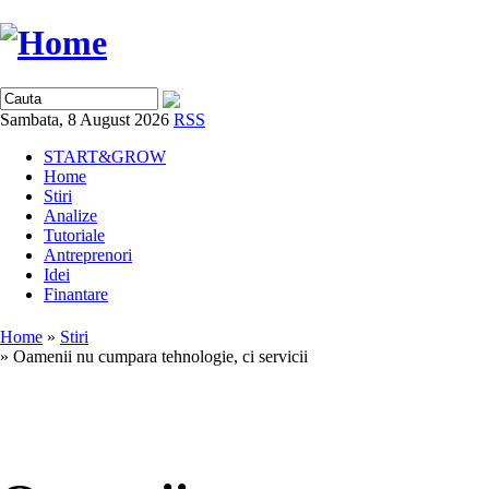
Sambata, 8 August 2026
RSS
START&GROW
Home
Stiri
Analize
Tutoriale
Antreprenori
Idei
Finantare
Home
»
Stiri
» Oamenii nu cumpara tehnologie, ci servicii