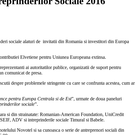
reprinderilor Sociale 2016
nderi sociale alaturi de invitatii din Romania si investitori din Europa
 Contributiei Elvetiene pentru Uniunea Europeana extinsa.
 reprezentanti ai autoritatilor publice, organizatii de suport pentru
r-un comunicat de presa.
discutii despre problemele stringente cu care se confrunta acestea, cum ar
ance pentru Europa Centrala si de Est
”, urmate de doua paneluri
prinderilor sociale
”.
in tara si din strainatate: Romanian-American Foundation, UniCredit
 SEIF, ADV si intreprinderile sociale Timural si Babele.
l hotelului Novotel si sa cunoasca o serie de antreprenori sociali din