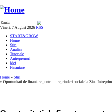
Vineri, 7 August 2026
RSS
START&GROW
Home
Stiri
Analize
Tutoriale
Antreprenori
Idei
Finantare
Home
»
Stiri
» Oportunitati de finantare pentru intreprinderi sociale la Ziua Intrepri