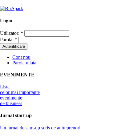
Login
Utilizator:
*
Parola:
*
Cont nou
Parola uitata
EVENIMENTE
Lista
celor mai importante
evenimente
de business
Jurnal start-up
Un jurnal de start-up scris de antreprenori