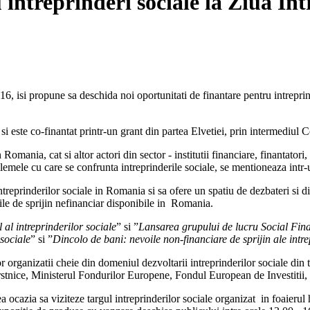
intreprinderi sociale la Ziua Int
016, isi propune sa deschida noi oportunitati de finantare pentru intrepri
i este co-finantat printr-un grant din partea Elvetiei, prin intermediul
Romania, cat si altor actori din sector - institutii financiare, finantatori,
oblemele cu care se confrunta intreprinderile sociale, se mentioneaza int
intreprinderilor sociale in Romania si sa ofere un spatiu de dezbateri si 
tile de sprijin nefinanciar disponibile in Romania.
 al intreprinderilor sociale
” si ”
Lansarea grupului de lucru Social Fin
 sociale
” si ”
Dincolo de bani: nevoile non-financiare de sprijin ale intre
or organizatii cheie din domeniul dezvoltarii intreprinderilor sociale d
rstnice, Ministerul Fondurilor Europene, Fondul European de Investitii,
avea ocazia sa viziteze targul intreprinderilor sociale organizat in foaieru