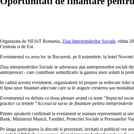
Oportunitati de finantare pentru 
Organizata de NESsT Romania,
Ziua Intreprinderilor Sociale
, editia 2
Centrala si de Est.
Evenimentul va avea loc in Bucuresti, pe 8 noiembrie, la hotel Novotel s
Ziua intreprinderilor Sociale se adreseaza atat antreprenorilor sociali din 
antreprenori - care contribuie semnificativ la gasirea unor solutii la pr
In cadrul acestui eveniment, organizatorii isi propun sa rediscute rolul 
fi lipsa unor finantari adecvate care sa le asigure cresterea sau modalita
Evenimentul va debuta cu doua plenare avand ca teme ”
Impactul social
practice cu temele ”
Accesul la surse de finantare pentru intreprinderile
Printre speakerii confirmati la eveniment se numara reprezentanti ai un
Bank, Ministerul Muncii, Familiei, Protectiei Sociale si Persoanelor Va
Pe langa participarea la discutii si prezentari, invitatii si publicul vor 