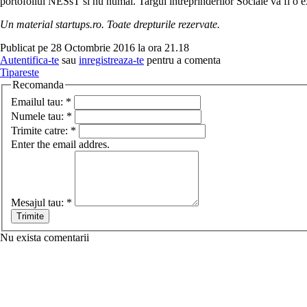
portofoliul NESsT si nu numai. Targul intreprinderilor Sociale va fi o e
Un material startups.ro. Toate drepturile rezervate.
Publicat pe 28 Octombrie 2016 la ora 21.18
Autentifica-te
sau
inregistreaza-te
pentru a comenta
Tipareste
Recomanda
Emailul tau:
*
Numele tau:
*
Trimite catre:
*
Enter the email addres.
Mesajul tau:
*
Nu exista comentarii