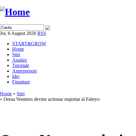
Joi, 6 August 2026
RSS
START&GROW
Home
Stiri
Analize
Tutoriale
Antreprenori
Idei
Finantare
Home
»
Stiri
» Oresa Ventures devine actionar majoriar al Fabryo