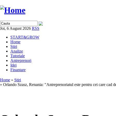
Joi, 6 August 2026
RSS
START&GROW
Home
Stiri
Analize
Tutoriale
Antreprenori
Idei
Finantare
Home
»
Stiri
» Orlando Szasz, Renania: "Antreprenoriatul este pentru cei care cad de t