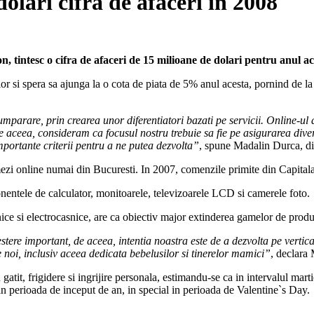
olari cifra de afaceri in 2008
 tintesc o cifra de afaceri de 15 milioane de dolari pentru anul ac
rior si spera sa ajunga la o cota de piata de 5% anul acesta, pornind de l
mparare, prin crearea unor diferentiatori bazati pe servicii. Online-ul 
De aceea, consideram ca focusul nostru trebuie sa fie pe asigurarea diversi
i importante criterii pentru a ne putea dezvolta”
, spune Madalin Durca, d
ezi online numai din Bucuresti. In 2007, comenzile primite din Capitala
entele de calculator, monitoarele, televizoarele LCD si camerele foto.
e si electrocasnice, are ca obiectiv major extinderea gamelor de produse
tere important, de aceea, intentia noastra este de a dezvolta pe vertica
noi, inclusiv aceea dedicata bebelusilor si tinerelor mamici”
, declara
tit, frigidere si ingrijire personala, estimandu-se ca in intervalul mart
 in perioada de inceput de an, in special in perioada de Valentine`s Day.