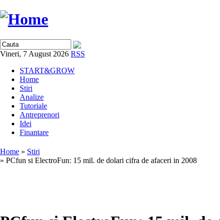
Vineri, 7 August 2026
RSS
START&GROW
Home
Stiri
Analize
Tutoriale
Antreprenori
Idei
Finantare
Home
»
Stiri
» PCfun si ElectroFun: 15 mil. de dolari cifra de afaceri in 2008