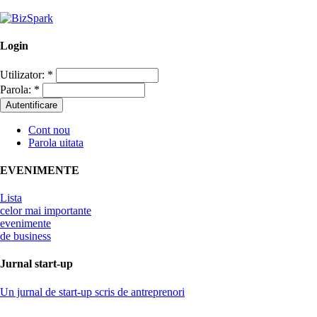
Login
Utilizator:
*
Parola:
*
Cont nou
Parola uitata
EVENIMENTE
Lista
celor mai importante
evenimente
de business
Jurnal start-up
Un jurnal de start-up scris de antreprenori