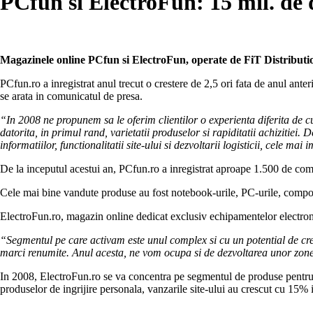
PCfun si ElectroFun: 15 mil. de d
Magazinele online PCfun si ElectroFun, operate de FiT Distribution,
PCfun.ro a inregistrat anul trecut o crestere de 2,5 ori fata de anul ante
se arata in comunicatul de presa.
“In 2008 ne propunem sa le oferim clientilor o experienta diferita de cu
datorita, in primul rand, varietatii produselor si rapiditatii achizitiei. 
informatiilor, functionalitatii site-ului si dezvoltarii logisticii, cele ma
De la inceputul acestui an, PCfun.ro a inregistrat aproape 1.500 de com
Cele mai bine vandute produse au fost notebook-urile, PC-urile, compon
ElectroFun.ro, magazin online dedicat exclusiv echipamentelor electronic
“Segmentul pe care activam este unul complex si cu un potential de cres
marci renumite. Anul acesta, ne vom ocupa si de dezvoltarea unor zone 
In 2008, ElectroFun.ro se va concentra pe segmentul de produse pentru ga
produselor de ingrijire personala, vanzarile site-ului au crescut cu 15%