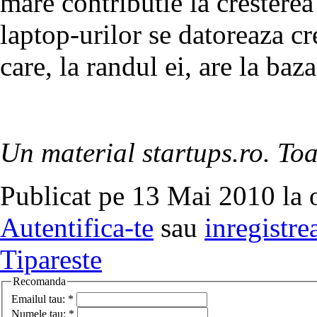
mare contributie la cresterea 
laptop-urilor se datoreaza cr
care, la randul ei, are la baz
Un material startups.ro. Toa
Publicat pe 13 Mai 2010 la 
Autentifica-te
sau
inregistre
Tipareste
Recomanda
Emailul tau:
*
Numele tau:
*