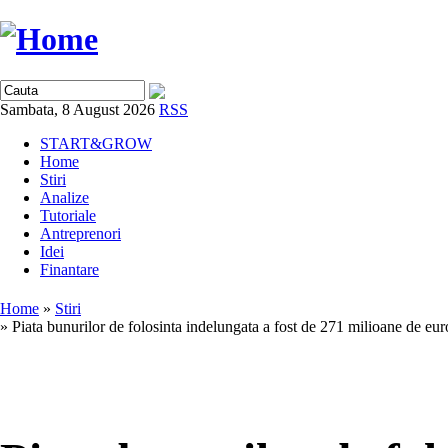
Sambata, 8 August 2026
RSS
START&GROW
Home
Stiri
Analize
Tutoriale
Antreprenori
Idei
Finantare
Home
»
Stiri
» Piata bunurilor de folosinta indelungata a fost de 271 milioane de eur