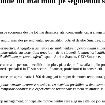
nde tot mai mult pe segmentul sp
ce economia devine tot mai dinamica, atat companiile, cat si angajatii i
nului mai ales pe segmentul specialistilor, potrivit datelor Smartree, c
erspective. Angajatorii au nevoie de suplimentare a personalului in peri
ternitate, iar potentialii angajati – de la studenti, la muncitori calificat
flexibilitatea pe care o ofera
”, spune Adrian Stanciu, CEO Smartree.
rutarea de personal necalificat. in plus, piata de profil se afla in plin p
neri, specialisti in IT sau sectorul financiar, profesionisti in constructii.
tree are aproximativ 1.500 de angajati in regim de munca temporara, pla
e joburi variate, deoarece considera ca astfel au posibilitatea de a inva
gim temporar dobandesc o experienta de relationare la locul de munca si u
top management, principalele motive pentru care aleg un astfel de job su