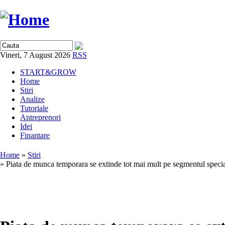
Vineri, 7 August 2026
RSS
START&GROW
Home
Stiri
Analize
Tutoriale
Antreprenori
Idei
Finantare
Home
»
Stiri
» Piata de munca temporara se extinde tot mai mult pe segmentul special