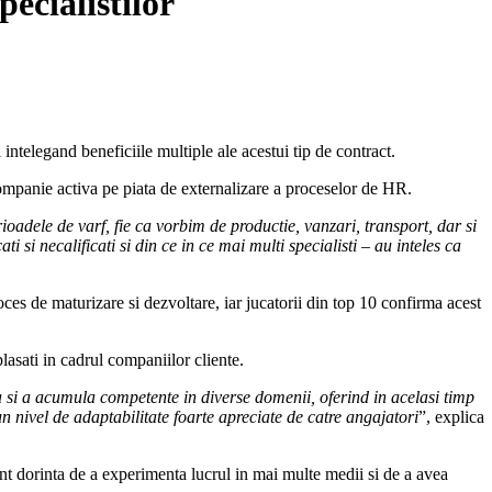
ecialistilor
ntelegand beneficiile multiple ale acestui tip de contract.
ompanie activa pe piata de externalizare a proceselor de HR.
oadele de varf, fie ca vorbim de productie, vanzari, transport, dar si
i si necalificati si din ce in ce mai multi specialisti – au inteles ca
roces de maturizare si dezvoltare, iar jucatorii din top 10 confirma acest
sati in cadrul companiilor cliente.
ta si a acumula competente in diverse domenii, oferind in acelasi timp
n nivel de adaptabilitate foarte apreciate de catre angajatori
”, explica
nt dorinta de a experimenta lucrul in mai multe medii si de a avea