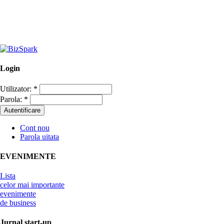
Login
Utilizator:
*
Parola:
*
Cont nou
Parola uitata
EVENIMENTE
Lista
celor mai importante
evenimente
de business
Jurnal start-up