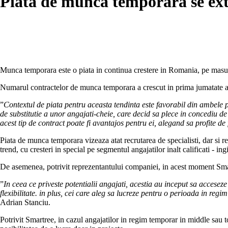
Piata de munca temporara se exti
Munca temporara este o piata in continua crestere in Romania, pe masura 
Numarul contractelor de munca temporara a crescut in prima jumatate a a
”
Contextul de piata pentru aceasta tendinta este favorabil din ambele p
de substitutie a unor angajati-cheie, care decid sa plece in concediu de ma
acest tip de contract poate fi avantajos pentru ei, alegand sa profite de 
Piata de munca temporara vizeaza atat recrutarea de specialisti, dar si rec
trend, cu cresteri in special pe segmentul angajatilor inalt calificati - ingi
De asemenea, potrivit reprezentantului companiei, in acest moment Smar
”
In ceea ce priveste potentialii angajati, acestia au inceput sa accesez
flexibilitate. in plus, cei care aleg sa lucreze pentru o perioada in re
Adrian Stanciu.
Potrivit Smartree, in cazul angajatilor in regim temporar in middle sau 