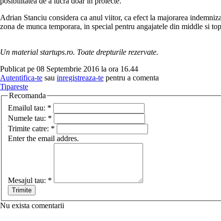
posibilitatea de a lucra doar in proiecte.
Adrian Stanciu considera ca anul viitor, ca efect la majorarea indemnizat
zona de munca temporara, in special pentru angajatele din middle si t
Un material startups.ro. Toate drepturile rezervate.
Publicat pe 08 Septembrie 2016 la ora 16.44
Autentifica-te
sau
inregistreaza-te
pentru a comenta
Tipareste
Recomanda
Emailul tau:
*
Numele tau:
*
Trimite catre:
*
Enter the email addres.
Mesajul tau:
*
Nu exista comentarii