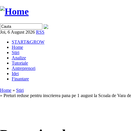
Joi, 6 August 2026
RSS
START&GROW
Home
Stiri
Analize
Tutoriale
Antreprenori
Idei
Finantare
Home
»
Stiri
» Preturi reduse pentru inscrierea pana pe 1 august la Scoala de Var