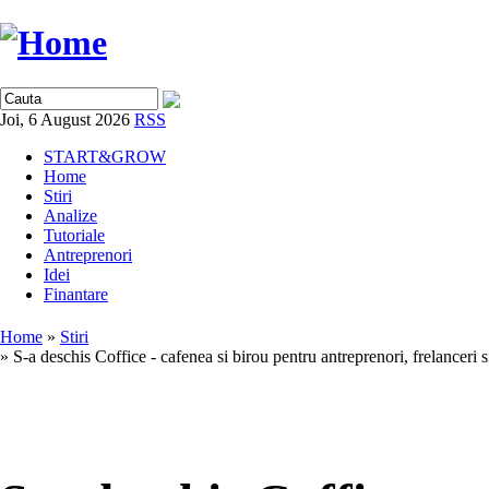
Joi, 6 August 2026
RSS
START&GROW
Home
Stiri
Analize
Tutoriale
Antreprenori
Idei
Finantare
Home
»
Stiri
» S-a deschis Coffice - cafenea si birou pentru antreprenori, frelanceri s