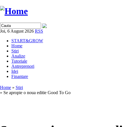
Joi, 6 August 2026
RSS
START&GROW
Home
Stiri
Analize
Tutoriale
Antreprenori
Idei
Finantare
Home
»
Stiri
» Se apropie o noua editie Good To Go