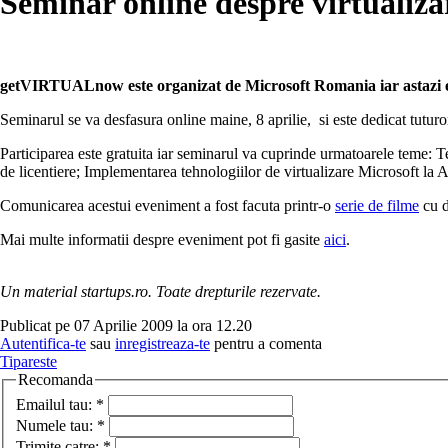
Seminar online despre virtualizare
getVIRTUALnow este organizat de Microsoft Romania iar astazi este
Seminarul se va desfasura online maine, 8 aprilie, si este dedicat tuturor 
Participarea este gratuita iar seminarul va cuprinde urmatoarele teme:
de licentiere; Implementarea tehnologiilor de virtualizare Microsoft la A
Comunicarea acestui eveniment a fost facuta printr-o
serie de filme
cu d
Mai multe informatii despre eveniment pot fi gasite
aici
.
Un material startups.ro. Toate drepturile rezervate.
Publicat pe 07 Aprilie 2009 la ora 12.20
Autentifica-te
sau
inregistreaza-te
pentru a comenta
Tipareste
Recomanda
Emailul tau:
*
Numele tau:
*
Trimite catre:
*