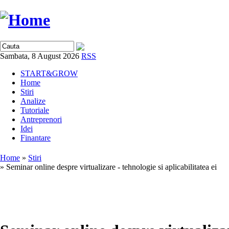
Sambata, 8 August 2026
RSS
START&GROW
Home
Stiri
Analize
Tutoriale
Antreprenori
Idei
Finantare
Home
»
Stiri
» Seminar online despre virtualizare - tehnologie si aplicabilitatea ei