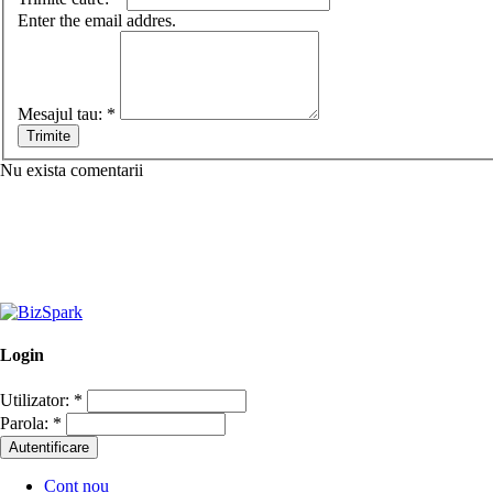
Enter the email addres.
Mesajul tau:
*
Nu exista comentarii
Login
Utilizator:
*
Parola:
*
Cont nou