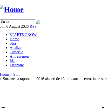
Joi, 6 August 2026
RSS
START&GROW
Home
Stiri
Analize
Tutoriale
Antreprenori
Idei
Finantare
Home
»
Stiri
» Smartree a raportat in 2016 afaceri de 13 milioane de euro, in creste