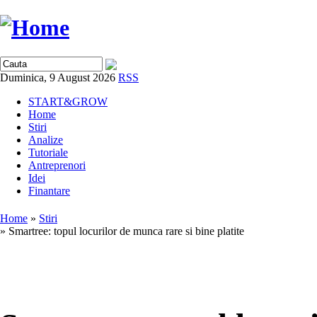
Duminica, 9 August 2026
RSS
START&GROW
Home
Stiri
Analize
Tutoriale
Antreprenori
Idei
Finantare
Home
»
Stiri
» Smartree: topul locurilor de munca rare si bine platite