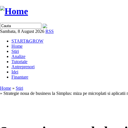
Sambata, 8 August 2026
RSS
START&GROW
Home
Stiri
Analize
Tutoriale
Antreprenori
Idei
Finantare
Home
»
Stiri
» Strategie noua de business la Simplus: miza pe microplati si aplicatii