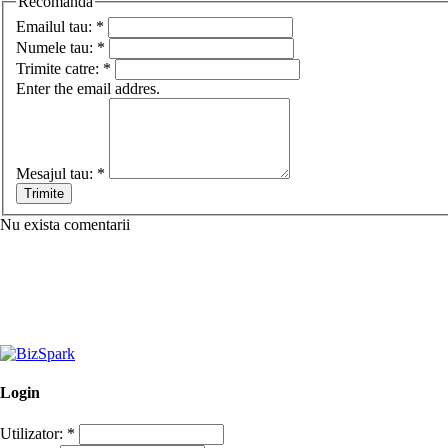
Recomanda
Emailul tau:
*
Numele tau:
*
Trimite catre:
*
Enter the email addres.
Mesajul tau:
*
Nu exista comentarii
Login
Utilizator:
*