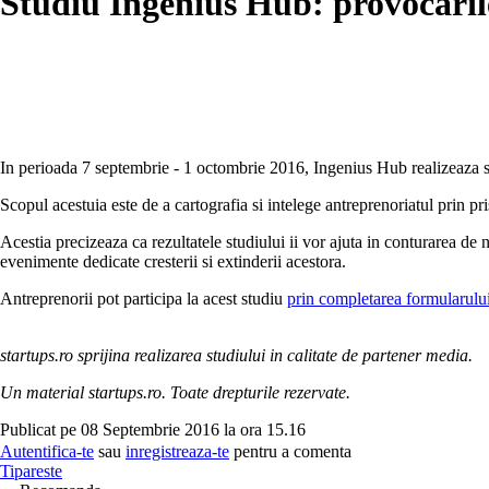
Studiu Ingenius Hub: provocaril
In perioada 7 septembrie - 1 octombrie 2016, Ingenius Hub realizeaza s
Scopul acestuia este de a cartografia si intelege antreprenoriatul prin 
Acestia precizeaza ca rezultatele studiului ii vor ajuta in conturarea de 
evenimente dedicate cresterii si extinderii acestora.
Antreprenorii pot participa la acest studiu
prin completarea formularului
startups.ro sprijina realizarea studiului in calitate de partener media.
Un material startups.ro. Toate drepturile rezervate.
Publicat pe 08 Septembrie 2016 la ora 15.16
Autentifica-te
sau
inregistreaza-te
pentru a comenta
Tipareste