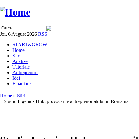
Joi, 6 August 2026
RSS
START&GROW
Home
Stiri
Analize
Tutoriale
Antreprenori
Idei
Finantare
Home
»
Stiri
» Studiu Ingenius Hub: provocarile antreprenoriatului in Romania