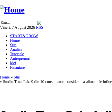
Vineri, 7 August 2026
RSS
START&GROW
Home
Stiri
Analize
Tutoriale
Antreprenori
Idei
Finantare
Home
»
Stiri
» Studiu Tetra Pak: 9 din 10 consumatori considera ca alimentele influent