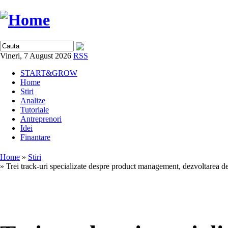
Vineri, 7 August 2026
RSS
START&GROW
Home
Stiri
Analize
Tutoriale
Antreprenori
Idei
Finantare
Home
»
Stiri
» Trei track-uri specializate despre product management, dezvoltarea de 