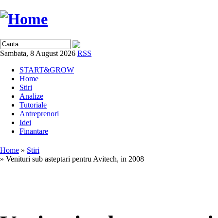
Sambata, 8 August 2026
RSS
START&GROW
Home
Stiri
Analize
Tutoriale
Antreprenori
Idei
Finantare
Home
»
Stiri
» Venituri sub asteptari pentru Avitech, in 2008