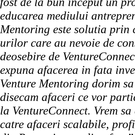
fost de la bun inceput un pr
educarea mediului antrepren
Mentoring este solutia prin 
urilor care au nevoie de con
deosebire de VentureConnect
expuna afacerea in fata inves
Venture Mentoring dorim sa f
disecam afaceri ce vor part
la VentureConnect. Vrem sa 
catre afaceri scalabile, prof