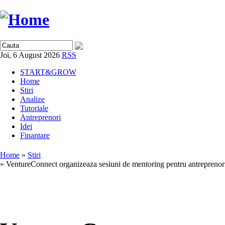
Joi, 6 August 2026
RSS
START&GROW
Home
Stiri
Analize
Tutoriale
Antreprenori
Idei
Finantare
Home
»
Stiri
» VentureConnect organizeaza sesiuni de mentoring pentru antreprenori