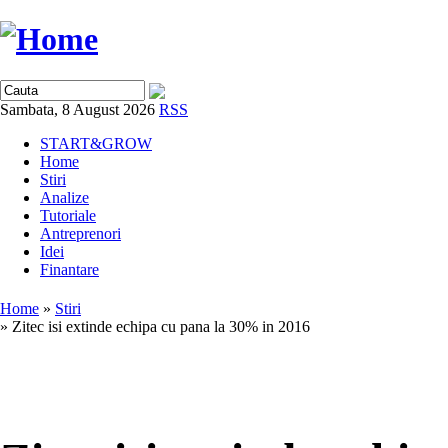
Sambata, 8 August 2026
RSS
START&GROW
Home
Stiri
Analize
Tutoriale
Antreprenori
Idei
Finantare
Home
»
Stiri
» Zitec isi extinde echipa cu pana la 30% in 2016