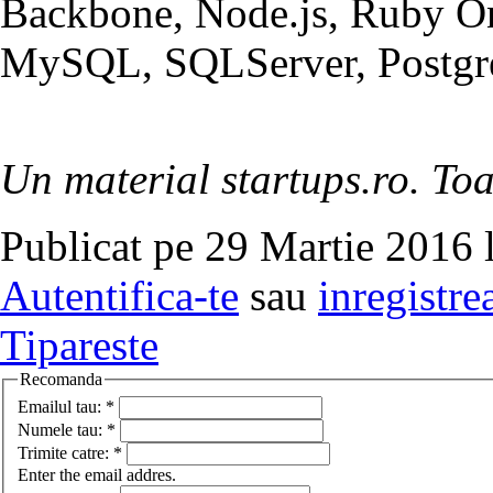
Backbone, Node.js, Ruby On
MySQL, SQLServer, Postg
Un material startups.ro. Toa
Publicat pe 29 Martie 2016 
Autentifica-te
sau
inregistre
Tipareste
Recomanda
Emailul tau:
*
Numele tau:
*
Trimite catre:
*
Enter the email addres.