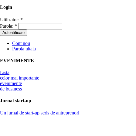
Login
Utilizator:
*
Parola:
*
Cont nou
Parola uitata
EVENIMENTE
Lista
celor mai importante
evenimente
de business
Jurnal start-up
Un jurnal de start-up scris de antreprenori