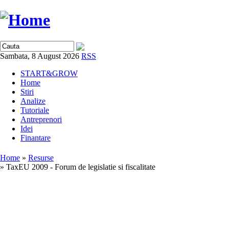
Sambata, 8 August 2026
RSS
START&GROW
Home
Stiri
Analize
Tutoriale
Antreprenori
Idei
Finantare
Home
»
Resurse
» TaxEU 2009 - Forum de legislatie si fiscalitate