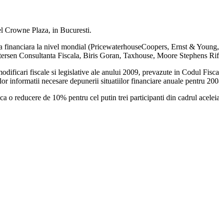
el Crowne Plaza, in Bucuresti.
ta financiara la nivel mondial (PricewaterhouseCoopers, Ernst & Young
tersen Consultanta Fiscala, Biris Goran, Taxhouse, Moore Stephens Rif
odificari fiscale si legislative ale anului 2009, prevazute in Codul Fisc
or informatii necesare depunerii situatiilor financiare anuale pentru 200
 o reducere de 10% pentru cel putin trei participanti din cadrul aceleias