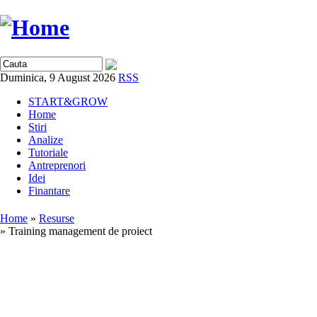
Duminica, 9 August 2026
RSS
START&GROW
Home
Stiri
Analize
Tutoriale
Antreprenori
Idei
Finantare
Home
»
Resurse
» Training management de proiect