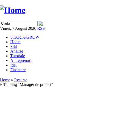
Vineri, 7 August 2026
RSS
START&GROW
Home
Stiri
Analize
Tutoriale
Antreprenori
Idei
Finantare
Home
»
Resurse
» Training “Manager de proiect”