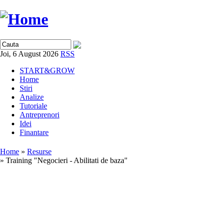
Joi, 6 August 2026
RSS
START&GROW
Home
Stiri
Analize
Tutoriale
Antreprenori
Idei
Finantare
Home
»
Resurse
» Training "Negocieri - Abilitati de baza"