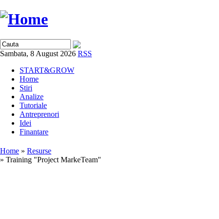
Sambata, 8 August 2026
RSS
START&GROW
Home
Stiri
Analize
Tutoriale
Antreprenori
Idei
Finantare
Home
»
Resurse
» Training "Project MarkeTeam"