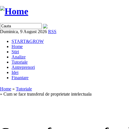
Duminica, 9 August 2026
RSS
START&GROW
Home
Stiri
Analize
Tutoriale
Antreprenori
Idei
Finantare
Home
»
Tutoriale
» Cum se face transferul de proprietate intelectuala