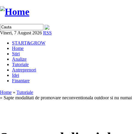
Vineri, 7 August 2026
RSS
START&GROW
Home
Stiri
Analize
Tutoriale
Antreprenori
Idei
Finantare
Home
»
Tutoriale
» Sapte modalitati de promovare neconventionala outdoor si nu numai