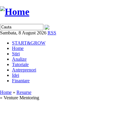
Sambata, 8 August 2026
RSS
START&GROW
Home
Stiri
Analize
Tutoriale
Antreprenori
Idei
Finantare
Home
»
Resurse
» Venture Mentoring