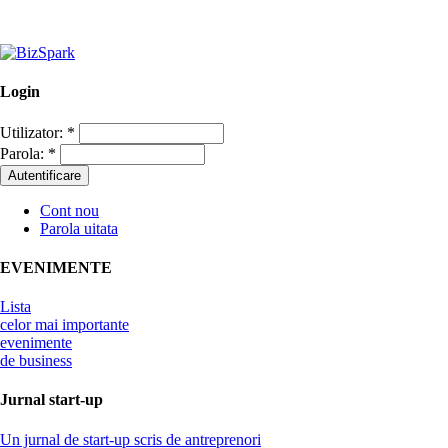
Login
Utilizator:
*
Parola:
*
Cont nou
Parola uitata
EVENIMENTE
Lista
celor mai importante
evenimente
de business
Jurnal start-up
Un jurnal de start-up scris de antreprenori