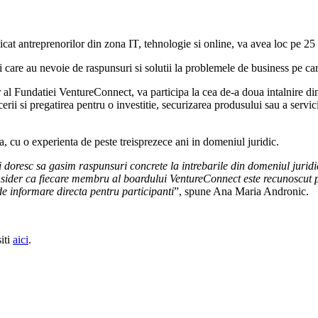
at antreprenorilor din zona IT, tehnologie si online, va avea loc pe 25
 care au nevoie de raspunsuri si solutii la problemele de business pe ca
l Fundatiei VentureConnect, va participa la cea de-a doua intalnire di
ii si pregatirea pentru o investitie, securizarea produsului sau a serviciu
a, cu o experienta de peste treisprezece ani in domeniul juridic.
doresc sa gasim raspunsuri concrete la intrebarile din domeniul juridic 
nsider ca fiecare membru al boardului VentureConnect este recunoscut 
de informare directa pentru participanti
”, spune Ana Maria Andronic.
iti
aici
.