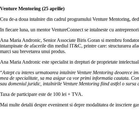
Venture Mentoring (25 aprilie)
Cea de-a doua intalnire din cadrul programului Venture Mentoring, dedic
In fiecare luna, un mentor VentureConnect se intalneste cu antreprenorii
Ana Maria Andronic, Senior Associate Biris Goran si membru fondator a
intampinate de afacerile din mediul IT&C, printre care: structurarea afacer
marci sau brevetarea unui produs.
Ana Maria Andronic este specialist in drepturi de proprietate intelectual
“
Astept cu interes urmatoarea intalnire Venture Mentoring deoarece imi 
mea de specialitate, sa ma asigur ca vor primi informatia cautata. Co
sau domeniul juridic, intalnirile Venture Mentoring fiind astfel o sursa 
Taxa de participare este de 100 lei + TVA.
Mai multe detalii despre eveniment si depre modalitatea de inscriere gas