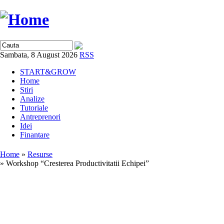
Sambata, 8 August 2026
RSS
START&GROW
Home
Stiri
Analize
Tutoriale
Antreprenori
Idei
Finantare
Home
»
Resurse
» Workshop “Cresterea Productivitatii Echipei”