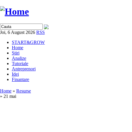
Joi, 6 August 2026
RSS
START&GROW
Home
Stiri
Analize
Tutoriale
Antreprenori
Idei
Finantare
Home
»
Resurse
» 21 mai