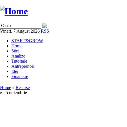
Vineri, 7 August 2026
RSS
START&GROW
Home
Stiri
Analize
Tutoriale
Antreprenori
Idei
Finantare
Home
»
Resurse
» 25 noiembrie