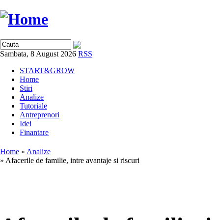
Sambata, 8 August 2026
RSS
START&GROW
Home
Stiri
Analize
Tutoriale
Antreprenori
Idei
Finantare
Home
»
Analize
» Afacerile de familie, intre avantaje si riscuri