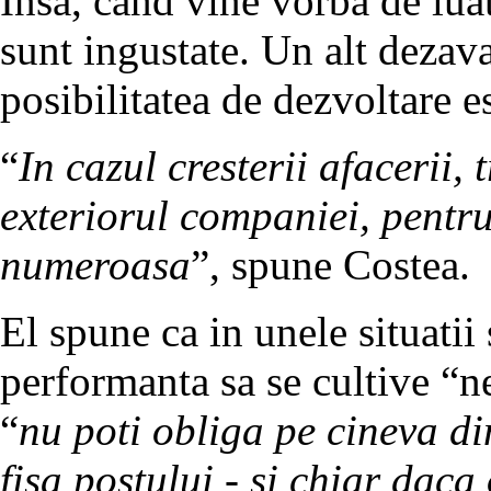
Insa, cand vine vorba de luat
sunt ingustate. Un alt dezava
posibilitatea de dezvoltare e
“
In cazul cresterii afacerii,
exteriorul companiei, pentru
numeroasa
”, spune Costea.
El spune ca in unele situatii
performanta sa se cultive “
“
nu poti obliga pe cineva di
fisa postului - si chiar daca