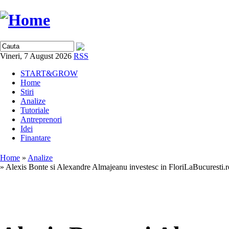
Vineri, 7 August 2026
RSS
START&GROW
Home
Stiri
Analize
Tutoriale
Antreprenori
Idei
Finantare
Home
»
Analize
» Alexis Bonte si Alexandre Almajeanu investesc in FloriLaBucuresti.r