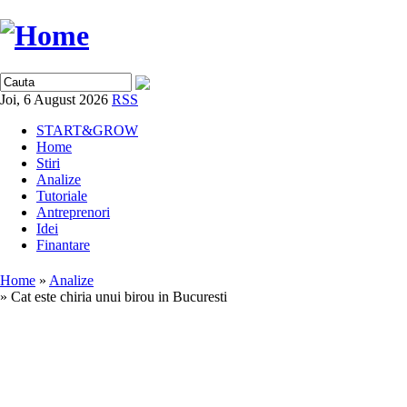
Joi, 6 August 2026
RSS
START&GROW
Home
Stiri
Analize
Tutoriale
Antreprenori
Idei
Finantare
Home
»
Analize
» Cat este chiria unui birou in Bucuresti