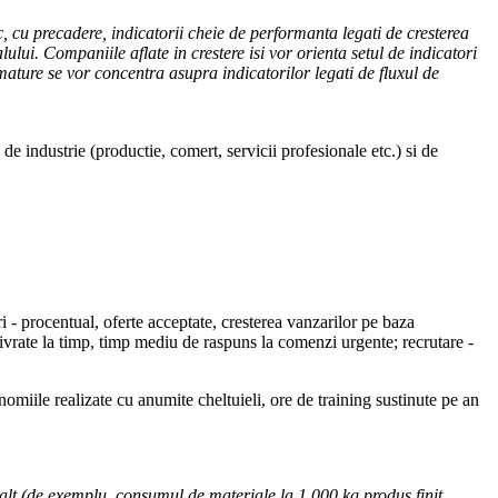
cu precadere, indicatorii cheie de performanta legati de cresterea
lului. Companiile aflate in crestere isi vor orienta setul de indicatori
mature se vor concentra asupra indicatorilor legati de fluxul de
 de industrie (productie, comert, servicii profesionale etc.) si de
- procentual, oferte acceptate, cresterea vanzarilor pe baza
zor livrate la timp, timp mediu de raspuns la comenzi urgente; recrutare -
omiile realizate cu anumite cheltuieli, ore de training sustinute pe an
lalt (de exemplu, consumul de materiale la 1.000 kg produs finit,