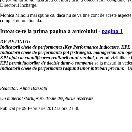
Directorul Incharge.
Monica Minoiu mai spune ca, daca nu se va tine cont de aceste aspecte, at
complet nefunctionala.
Intoarce-te la prima pagina a articolului -
pagina 1
DE RETINUT:
Indicatorii cheie de performanta (Key Performance Indicators, KPI)
Indicatorii cheie de performanta pot fi strategici, manageriali sau ope
KPI ajuta la cuantificarea realizarii unui rezultat
, oferind vizibilitate
KPI permit factorilor de decizie dintr-o companie
sa ia masuri in vedere
Indicatorii cheie de performanta raspund unor intrebari precum:
"
U
Redactor: Alina Botezatu
Un material startups.ro. Toate drepturile rezervate.
Publicat pe 09 Februarie 2012 la ora 21.36