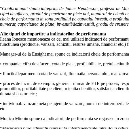
"
Conform unui studiu intreprins de James Henderson, profesor de Manag
cifrei de afaceri, gradul de penetrare pe piete noi, numarul de clienti ac
cheie de performanta in zona profitului pe capitalul investit, a profitu
numerar, capacitatea de plata, investitii/dezinvestitii, gradul de crester
Alte tipuri de impartire a indicatorilor de performanta
Ileana Ionescu mentioneaza ca cei mai utilizati indicatori de performanta s
functiunea (productie, vanzari, achizitii, resurse umane, financiar etc.) f
Manager-ul de la Ensight mai spune ca indicatorii cheie de performanta pot
• companie: cifra de afaceri, cota de piata, profitabilitate, pretul actiunilo
• functie/department: cota de vanzari, fluctuatia personalului, realizarea
• proces de lucru: de exemplu, generic - numar de FTE pe proces, respe
promotiilor, profitabilitate pe client, retentia clientilor, satisfactia cli
durata si costuri etc.;
• individual: vanzare neta pe agent de vanzare, numar de intreruperi ale
etc.
Monica Minoiu spune ca indicatorii de performanta se regasesc in zona mas
"
Masurarea productivitatii reprezinta interdependenta intre doua seturi