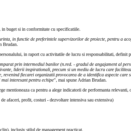
 in buget si in conformitate cu specificatiile.
urinta, in functie de preferintele supervizorilor de proiecte, pentru a a
an Brudan.
sonalului, in raport cu activitatile de lucru si responsabilitati, definit p
umparat prin intermediul banilor (n.red. - gradul de angajament al pers
vante, liderii inspirationali, precum si un mediu de lucru care facilitea
, revenind fiecarei organizatii provocarea de a identifica aspecte care s
 mai interesant pentru echipe
", mai spune Adrian Brudan.
e mentioneaza ca pentru a alege indicatorii de performanta relevanti, o
a de afaceri, profit, costuri - dezvoltare intensiva sau extensiva)
eclin), inclusiv stilul de management practicat.