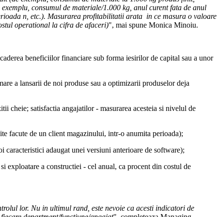
de exemplu, consumul de materiale/1.000 kg, anul curent fata de anul
ioada n, etc.). Masurarea profitabilitatii arata in ce masura o valoare
ostul operational la cifra de afaceri)
", mai spune Monica Minoiu.
- scaderea beneficiilor financiare sub forma iesirilor de capital sau a unor
rmare a lansarii de noi produse sau a optimizarii produselor deja
ii cheie; satisfactia angajatilor - masurarea acesteia si nivelul de
ite facute de un client magazinului, intr-o anumita perioada);
oi caracteristici adaugat unei versiuni anterioare de software);
e si exploatare a constructiei - cel anual, ca procent din costul de
olul lor. Nu in ultimul rand, este nevoie ca acesti indicatori de
n fiecare department/functiune/angajat
", completeaza Managing