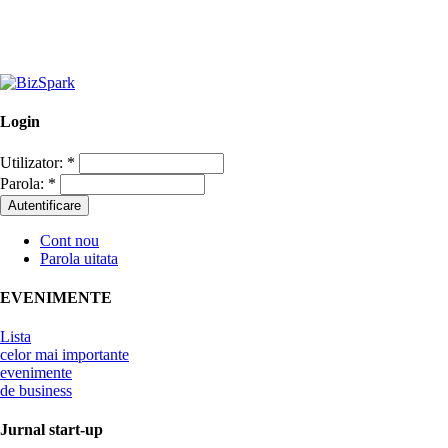
Login
Utilizator:
*
Parola:
*
Cont nou
Parola uitata
EVENIMENTE
Lista
celor mai importante
evenimente
de business
Jurnal start-up