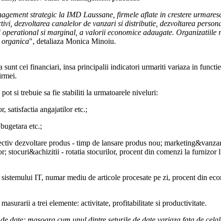
ement strategic la IMD Laussane, firmele aflate in crestere urmaresc, 
tivi, dezvoltarea canalelor de vanzari si distributie, dezvoltarea persona
lui operational si marginal, a valorii economice adaugate. Organizatiile 
e organica
", detaliaza Monica Minoiu.
unt cei financiari, insa principalii indicatori urmariti variaza in functie
irmei.
 si trebuie sa fie stabiliti la urmatoarele niveluri:
r, satisfactia angajatilor etc.;
 bugetara etc.;
ctiv dezvoltare produs - timp de lansare produs nou; marketing&vanzari 
entilor; stocuri&achizitii - rotatia stocurilor, procent din comenzi la furni
 sistemului IT, numar mediu de articole procesate pe zi, procent din econ
urarii a trei elemente: activitate, profitabilitate si productivitate.
 de date; masoara cum unul dintre seturile de date variaza fata de cela