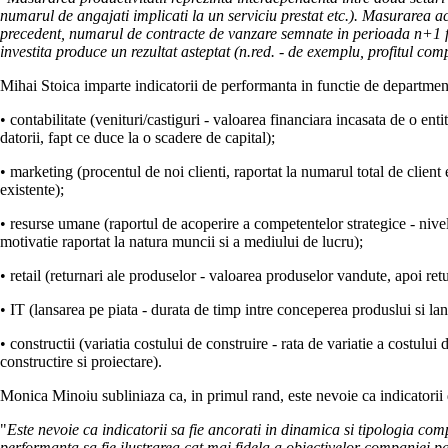
numarul de angajati implicati la un serviciu prestat etc.). Masurarea a
precedent, numarul de contracte de vanzare semnate in perioada n+1 fat
investita produce un rezultat asteptat (n.red. - de exemplu, profitul compa
Mihai Stoica imparte indicatorii de performanta in functie de departmen
• contabilitate (venituri/castiguri - valoarea financiara incasata de o enti
datorii, fapt ce duce la o scadere de capital);
• marketing (procentul de noi clienti, raportat la numarul total de clien
existente);
• resurse umane (raportul de acoperire a competentelor strategice - nivelul
motivatie raportat la natura muncii si a mediului de lucru);
• retail (returnari ale produselor - valoarea produselor vandute, apoi re
• IT (lansarea pe piata - durata de timp intre conceperea produslui si lan
• constructii (variatia costului de construire - rata de variatie a costului 
constructire si proiectare).
Monica Minoiu subliniaza ca, in primul rand, este nevoie ca indicatorii 
"
Este nevoie ca indicatorii sa fie ancorati in dinamica si tipologia com
performanta sa fie ilustrarea cat mai fidela a obiectivelor companiei pa