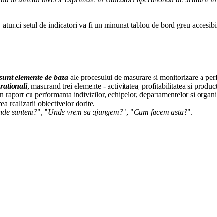
unci setul de indicatori va fi un minunat tablou de bord greu accesibil s
 sunt elemente de baza
ale procesului de masurare si monitorizare a per
rationali
, masurand trei elemente - activitatea, profitabilitatea si product
 in raport cu performanta indivizilor, echipelor, departamentelor si organiz
a realizarii obiectivelor dorite.
nde suntem?
", "
Unde vrem sa ajungem?
", "
Cum facem asta?
".