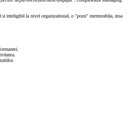
i inteligibil la nivel organizational, o "
poza
" memorabila, insa
formantei.
ivitatea.
atiilor.