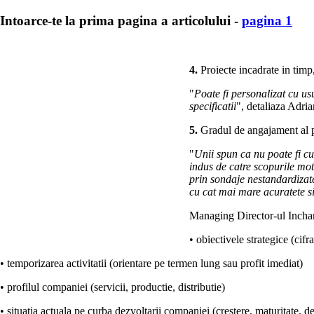
Intoarce-te la prima pagina a articolului -
pagina 1
4.
Proiecte incadrate in timp,
"
Poate fi personalizat cu us
specificatii
", detaliaza Adri
5.
Gradul de angajament al per
"
Unii spun ca nu poate fi c
indus de catre scopurile moti
prin sondaje nestandardizate
cu cat mai mare acuratete si
Managing Director-ul Incharg
• obiectivele strategice (cifr
• temporizarea activitatii (orientare pe termen lung sau profit imediat)
• profilul companiei (servicii, productie, distributie)
• situatia actuala pe curba dezvoltarii companiei (crestere, maturitate, d