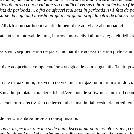
ctivitatii arata cum o valoare s-a modificat versus o baza anterioara (
a de perioada n, cifra de afaceri realizata in perioada n+1 fata de per
niei la capitalul investit, profitul marginal, profit la cifra de afaceri, c
t/divizie/compartiment sau de domeniul de activitate al companiei:
tate intr-un interval de timp, in urma unor activitati prestate; cheltuieli 
t existenti; segmente noi de piata - numarul de accesari de noi piete ca u
 de acoperire a competentelor strategice de catre angajatii aflati in pozit
turnate magazinului; frecventa de vizitare a magazinului - numarul de viz
sarea lui pe piata; caracteristici noi/versiune de software - numarul de n
de construire efectiv, fata de termenul estimat initial; costul de intretiner
de performanta sa fie setati corespunzator.
paniei respective, precum si de mult discernamant in monitorizarea, contr
na la ultimul nivel si exprimate in indicatori operationali de urmarit i