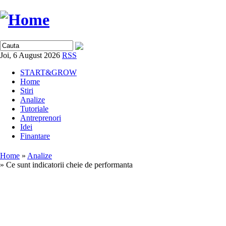
Joi, 6 August 2026
RSS
START&GROW
Home
Stiri
Analize
Tutoriale
Antreprenori
Idei
Finantare
Home
»
Analize
» Ce sunt indicatorii cheie de performanta