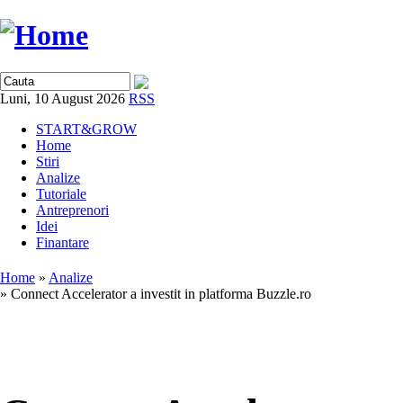
Luni, 10 August 2026
RSS
START&GROW
Home
Stiri
Analize
Tutoriale
Antreprenori
Idei
Finantare
Home
»
Analize
» Connect Accelerator a investit in platforma Buzzle.ro