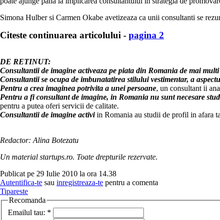
poate ajunge pana la implicarea consultantului in strategia de promovar
Simona Hulber si Carmen Okabe avetizeaza ca unii consultanti se rezuma do
Citeste continuarea articolului -
pagina 2
DE RETINUT:
Consultantii de imagine activeaza pe piata din Romania de mai multi
Consultantii se ocupa de imbunatatirea stilului vestimentar, a aspectulu
Pentru a crea imaginea potrivita a unei persoane
, un consultant ii ana
Pentru a fi consultant de imagine, in Romania nu sunt necesare stud
pentru a putea oferi servicii de calitate.
Consultantii de imagine activi
in Romania au studii de profil in afara ta
Redactor: Alina Botezatu
Un material startups.ro. Toate drepturile rezervate.
Publicat pe 29 Iulie 2010 la ora 14.38
Autentifica-te
sau
inregistreaza-te
pentru a comenta
Tipareste
Recomanda
Emailul tau:
*