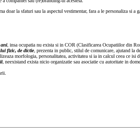
e a companiei sau (re)branding-ul acesteia.
ar la sfaturi sau la aspectul vestimentar, fara a le personaliza si a gas
 ani
, insa ocupatia nu exista si in COR (Clasificarea Ocupatiilor din R
i fizic, de dictie
, prezenta in public, stilul de comunicare, ajutand la 
lizeaza morfologia, personalitatea, activitatea si ia in calcul ceea ce isi 
ii
, neexistand exista nicio organizatie sau asociatie cu autoritate in dom
rii.