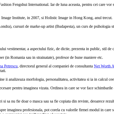
hion Fengshui International. Iar de luna aceasta, pentru cei care vor sa
Image Institute, in 2007, si Holistic Image in Hong Kong, anul trecut.
ondra), cursuri de marke-up artist (Budapesta), un curs de psihologia sti
ui vestimentar, a aspectului fizic, de dictie, prezenta in public, stil d
pper (in Romania sau in strainatate), profesor de bune maniere etc.
na Petrescu
, directorul general al companiei de consultanta
Net Worth A
tati.
 ii analizeaza morfologia, personalitatea, activitatea si ia in calcul cee
cesare pentru imaginea vizata. Ordinea in care se vor face schimbarile d
si sa nu fie doar o masca sau sa fie copiata din reviste, deoarece rezulta
re imaginea profesionala, pot corela cu valorile firmei modul in care s