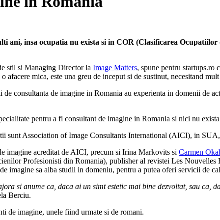
gine in Romania
 ani, insa ocupatia nu exista si in COR (Clasificarea Ocupatiilor d
de stil si Managing Director la
Image Matters
, spune pentru startups.ro 
e o afacere mica, este una greu de inceput si de sustinut, necesitand mult 
ii de consultanta de imagine in Romania au experienta in domenii de act
ecialitate pentru a fi consultant de imagine in Romania si nici nu exista
stitutii sunt Association of Image Consultants International (AICI), in 
 de imagine acreditat de AICI, precum si Irina Markovits si
Carmen Oka
ienilor Profesionisti din Romania), publisher al revistei Les Nouvelles E
de imagine sa aiba studii in domeniu, pentru a putea oferi servicii de cal
ajora si anume ca, daca ai un simt estetic mai bine dezvoltat, sau ca, da
ela Berciu.
tanti de imagine, unele fiind urmate si de romani.