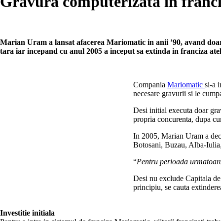
Gravura computerizata in franc
Marian Uram a lansat afacerea Mariomatic in anii ’90, avand doar o
tara iar incepand cu anul 2005 a inceput sa extinda in franciza atel
Compania
Mariomatic
si-a 
necesare gravurii si le cump
Desi initial executa doar gra
propria concurenta, dupa cum
In 2005, Marian Uram a decis 
Botosani, Buzau, Alba-Iulia,
“
Pentru perioada urmatoare
Desi nu exclude Capitala de p
principiu, se cauta extindere
Investitie initiala