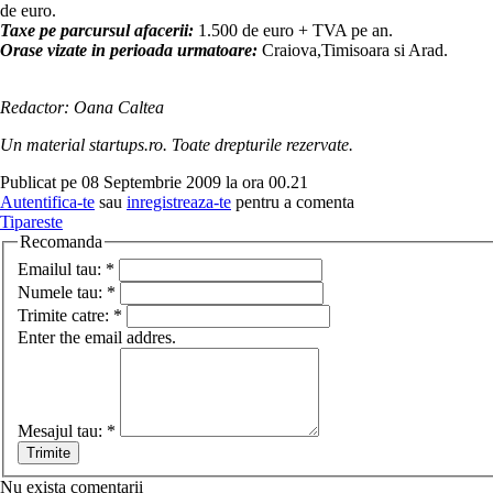
de euro.
Taxe pe parcursul afacerii:
1.500 de euro + TVA pe an.
Orase vizate in perioada urmatoare:
Craiova,Timisoara si Arad.
Redactor: Oana Caltea
Un material startups.ro. Toate drepturile rezervate.
Publicat pe 08 Septembrie 2009 la ora 00.21
Autentifica-te
sau
inregistreaza-te
pentru a comenta
Tipareste
Recomanda
Emailul tau:
*
Numele tau:
*
Trimite catre:
*
Enter the email addres.
Mesajul tau:
*
Nu exista comentarii