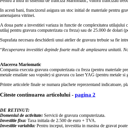
Pentru a intra in sistemul de franciza Mariomatic, viitorii francizati tre
In acesti bani, francizorul asigura un stoc initial de materiale pentru 
amenajarea vitrinei.
A doua parte a investitiei variaza in functie de complexitatea utilajului 
utilaj pentru gravura computerizata cu freza) sau de 25.000 de dolari (pen
Suprafata necesara deschiderii unui atelier de gravura trebuie sa fie int
“
Recuperarea investitiei depinde foarte mult de amplasarea unitatii. No
Afacerea Mariomatic
Compania executa gravura computerizata cu freza (pentru materiale precum
metale emailate sau vopsite) si gravura cu laser YAG (pentru metale si g
Printre articolele finale se numara plachete reprezentand indicatoare, pl
Citeste continuarea articolului -
pagina 2
DE RETINUT:
Domeniul de activitate:
Servicii de gravura computerizata.
Investitie fixa:
Taxa initiala de 2.500 de euro + TVA.
Investitie variabila:
Pentru inceput, investitia in masina de gravat poate