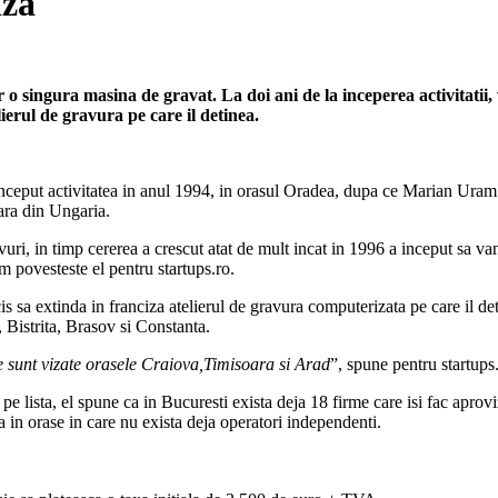
iza
 singura masina de gravat. La doi ani de la inceperea activitatii, 
ierul de gravura pe care il detinea.
inceput activitatea in anul 1994, in orasul Oradea, dupa ce Marian Uram a
ara din Ungaria.
vuri, in timp cererea a crescut atat de mult incat in 1996 a inceput sa van
 povesteste el pentru startups.ro.
sa extinda in franciza atelierul de gravura computerizata pe care il detin
 Bistrita, Brasov si Constanta.
 sunt vizate orasele Craiova,Timisoara si Arad
”, spune pentru startup
e lista, el spune ca in Bucuresti exista deja 18 firme care isi fac aprov
a in orase in care nu exista deja operatori independenti.