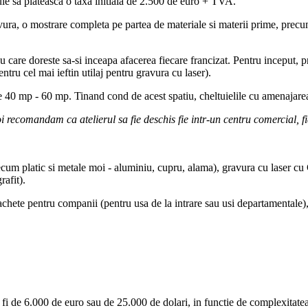
buie sa plateasca o taxa initiala de 2.500 de euro + TVA.
gravura, o mostrare completa pe partea de materiale si materii prime, pre
cu care doreste sa-si inceapa afacerea fiecare francizat. Pentru inceput, p
tru cel mai ieftin utilaj pentru gravura cu laser).
re 40 mp - 60 mp. Tinand cond de acest spatiu, cheltuielile cu amenajarea 
i recomandam ca atelierul sa fie deschis fie intr-un centru comercial, fi
 platic si metale moi - aluminiu, cupru, alama), gravura cu laser cu CO2
rafit).
achete pentru companii (pentru usa de la intrare sau usi departamentale),
 fi de 6.000 de euro sau de 25.000 de dolari, in functie de complexitatea 