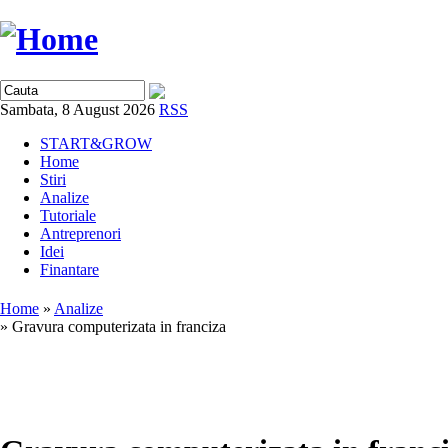
Sambata, 8 August 2026
RSS
START&GROW
Home
Stiri
Analize
Tutoriale
Antreprenori
Idei
Finantare
Home
»
Analize
» Gravura computerizata in franciza