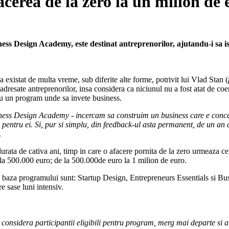
cerea de la zero la un milion de 
ss Design Academy, este destinat antreprenorilor, ajutandu-i sa isi
a existat de multa vreme, sub diferite alte forme, potrivit lui Vlad Stan (
 adresate antreprenorilor, insa considera ca niciunul nu a fost atat de c
eau un program unde sa invete business.
ess Design Academy - incercam sa construim un business care e concentr
entru ei. Si, pur si simplu, din feedback-ul asta permanent, de un an de 
.
rata de cativa ani, timp in care o afacere pornita de la zero urmeaza cei t
la 500.000 euro; de la 500.000de euro la 1 milion de euro.
a baza programului sunt: Startup Design, Entrepreneurs Essentials si Bus
e sase luni intensiv.
a considera participantii eligibili pentru program, merg mai departe si 