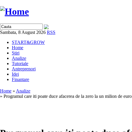
Sambata, 8 August 2026
RSS
START&GROW
Home
Stiri
Analize
Tutoriale
Antreprenori
Idei
Finantare
Home
»
Analize
» Programul care iti poate duce afacerea de la zero la un milion de euro