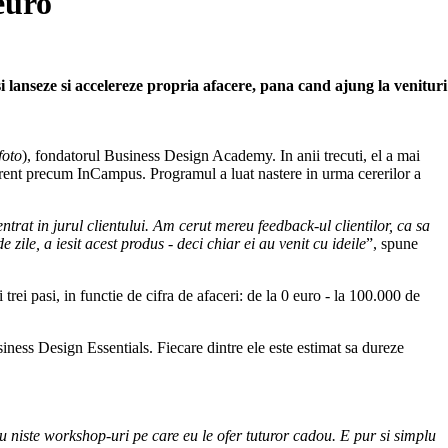
euro
 lanseze si accelereze propria afacere, pana cand ajung la venituri
foto
), fondatorul Business Design Academy. In anii trecuti, el a mai
oerent precum InCampus. Programul a luat nastere in urma cererilor a
at in jurul clientului. Am cerut mereu feedback-ul clientilor, ca sa
zile, a iesit acest produs - deci chiar ei au venit cu ideile
”, spune
rei pasi, in functie de cifra de afaceri: de la 0 euro - la 100.000 de
iness Design Essentials. Fiecare dintre ele este estimat sa dureze
au niste workshop-uri pe care eu le ofer tuturor cadou. E pur si simplu