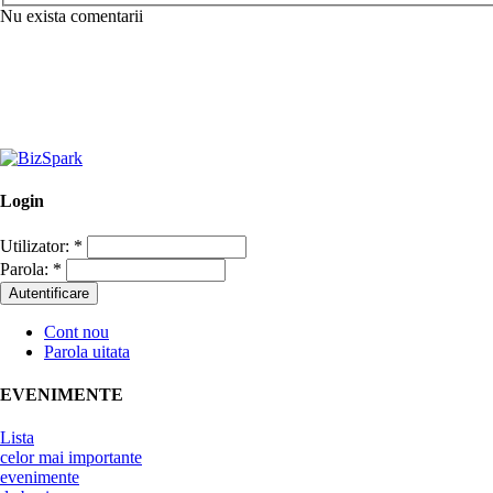
Nu exista comentarii
Login
Utilizator:
*
Parola:
*
Cont nou
Parola uitata
EVENIMENTE
Lista
celor mai importante
evenimente