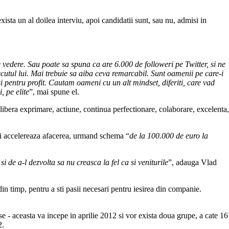
ista un al doilea interviu, apoi candidatii sunt, sau nu, admisi in
 vedere. Sau poate sa spuna ca are 6.000 de followeri pe Twitter, si ne
cutul lui. Mai trebuie sa aiba ceva remarcabil. Sunt oamenii pe care-i
 si pentru profit. Cautam oameni cu un alt mindset, diferiti, care vad
 pe elite
”, mai spune el.
, libera exprimare, actiune, continua perfectionare, colaborare, excelenta,
 si accelereaza afacerea, urmand schema “
de la 100.000 de euro la
 de a-l dezvolta sa nu creasca la fel ca si veniturile
”, adauga Vlad
in timp, pentru a sti pasii necesari pentru iesirea din companie.
e - aceasta va incepe in aprilie 2012 si vor exista doua grupe, a cate 16
2.