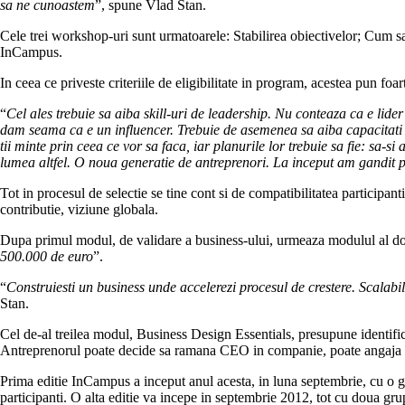
sa ne cunoastem
”, spune Vlad Stan.
Cele trei workshop-uri sunt urmatoarele: Stabilirea obiectivelor; Cum sa-
InCampus.
In ceea ce priveste criteriile de eligibilitate in program, acestea pun fo
“
Cel ales trebuie sa aiba skill-uri de leadership. Nu conteaza ca e lid
dam seama ca e un influencer. Trebuie de asemenea sa aiba capacitati d
tii minte prin ceea ce vor sa faca, iar planurile lor trebuie sa fie: sa-
lumea altfel. O noua generatie de antreprenori. La inceput am gandit 
Tot in procesul de selectie se tine cont si de compatibilitatea participan
contributie, viziune globala.
Dupa primul modul, de validare a business-ului, urmeaza modulul al doi
500.000 de euro
”.
“
Construiesti un business unde accelerezi procesul de crestere. Scalabil
Stan.
Cel de-al treilea modul, Business Design Essentials, presupune identifica
Antreprenorul poate decide sa ramana CEO in companie, poate angaja 
Prima editie InCampus a inceput anul acesta, in luna septembrie, cu o gr
participanti. O alta editie va incepe in septembrie 2012, tot cu doua gru