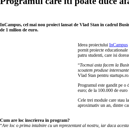
Programul care iti poate duce afa
InCampus, cel mai nou proiect lansat de Vlad Stan in cadrul Busine
de 1 milion de euro.
Ideea proiectului
InCampus
pornit proiecte educationale
patru studenti, care isi dor
“
Tocmai asta facem la Busin
scoatem produse interesante p
Vlad Stan pentru startups.ro
Programul este gandit pe o du
euro; de la 100.000 de euro 
Cele trei module care stau l
aproximativ un an, dintre car
Cum are loc inscrierea in program?
“
Are loc o prima intalnire cu un reprezentant al nostru, iar daca acest