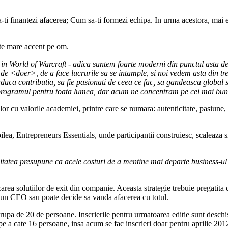
ti finantezi afacerea; Cum sa-ti formezi echipa. In urma acestora, mai ex
arte mare accent pe om.
er in World of Warcraft - adica suntem foarte moderni din punctul asta de
e <doer>, de a face lucrurile sa se intample, si noi vedem asta din tre
si aduca contributia, sa fie pasionati de ceea ce fac, sa gandeasca global
programul pentru toata lumea, dar acum ne concentram pe cei mai buni,
tilor cu valorile academiei, printre care se numara: autenticitate, pasiune
lea, Entrepreneurs Essentials, unde participantii construiesc, scaleaza
itatea presupune ca acele costuri de a mentine mai departe business-ul si
rea solutiilor de exit din companie. Aceasta strategie trebuie pregatita d
un CEO sau poate decide sa vanda afacerea cu totul.
upa de 20 de persoane. Inscrierile pentru urmatoarea editie sunt deschis
pe a cate 16 persoane, insa acum se fac inscrieri doar pentru aprilie 201