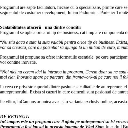
Programul are sapte facilitatori, fiecare cu o specializare, printre care
segmentul de customer development, Iulian Padurariu - Partener Trout
Scalabilitatea afacerii - una dintre conditii
Programul se aplica oricarui tip de business, cat timp are componenta de
“
Nu stiu daca e suta la suta valabil pentru orice tip de business. Exist
vor sa creasca, care au potential sa ajunga la un milion de euro, minim.
Programul isi propune sa ofere informatiile esentiale, pe care participan
vor contine inovatie.
“
Noi nici nu cerem idei la intrarea in program. Cerem doar sa ne spui ca
mai clar. Inovatia apare pe parcurs, din framework-ul pe care noi il f
In ceea ce priveste raportul dintre pasiune si calitatile de antreprenor, 
antreprenorului. Exista si cazuri in care oamenii sunt pasionati de antrep
Pe viitor, InCampus ar putea avea si o varianta exclusiv online, aceasta
DE RETINUT:
InCampus este un program care ii ajuta pe antreprenori sa isi creas
Programul a fost lansat in aceasta toamna de Vlad Stan
, in cadrul 