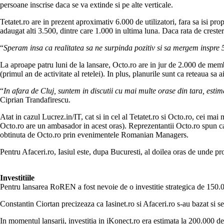
persoane inscrise daca se va extinde si pe alte verticale.
Tetatet.ro are in prezent aproximativ 6.000 de utilizatori, fara sa isi pro
adaugat alti 3.500, dintre care 1.000 in ultima luna. Daca rata de crester
“
Speram insa ca realitatea sa ne surpinda pozitiv si sa mergem inspre 50
La aproape patru luni de la lansare, Octo.ro are in jur de 2.000 de memb
(primul an de activitate al retelei). In plus, planurile sunt ca reteaua sa 
“
In afara de Cluj, suntem in discutii cu mai multe orase din tara, es
Ciprian Trandafirescu.
Atat in cazul Lucrez.in/IT, cat si in cel al Tetatet.ro si Octo.ro, cei ma
Octo.ro are un ambasador in acest oras). Reprezentantii Octo.ro spun ca s
obtinuta de Octo.ro prin evenimentele Romanian Managers.
Pentru Afaceri.ro, Iasiul este, dupa Bucuresti, al doilea oras de unde pro
Investitiile
Pentru lansarea RoREN a fost nevoie de o investitie strategica de 150.000
Constantin Ciortan precizeaza ca Iasinet.ro si Afaceri.ro s-au bazat si se
In momentul lansarii, investitia in iKonect.ro era estimata la 200.000 de 