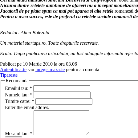
Niciuna dintre retelele autohone de afaceri nu a inceput monetizarea
Jucatorii de pe piata spun ca mai pot aparea si alte retele
romanesti de
Pentru a avea succes, este de preferat ca retelele sociale romanesti de
Redactor: Alina Botezatu
Un material startups.ro. Toate drepturile rezervate.
Erata: Dupa publicarea articolului, au fost adaugate informatii referi
Publicat pe 10 Martie 2010 la ora 03.06
Autentifica-te
sau
inregistreaza-te
pentru a comenta
Tipareste
Recomanda
Emailul tau:
*
Numele tau:
*
Trimite catre:
*
Enter the email addres.
Mesajul tau:
*