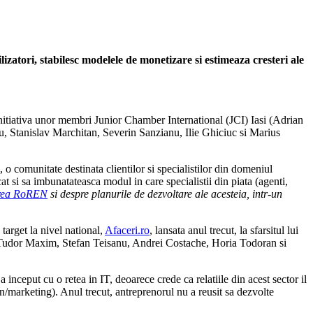
izatori, stabilesc modelele de monetizare si estimeaza cresteri ale
initiativa unor membri Junior Chamber International (JCI) Iasi (Adrian
Stanislav Marchitan, Severin Sanzianu, Ilie Ghiciuc si Marius
, o comunitate destinata clientilor si specialistilor din domeniul
cat si sa imbunatateasca modul in care specialistii din piata (agenti,
cerea RoREN
si despre planurile de dezvoltare ale acesteia, intr-un
 target la nivel national,
Afaceri.ro
, lansata anul trecut, la sfarsitul lui
u, Tudor Maxim, Stefan Teisanu, Andrei Costache, Horia Todoran si
inceput cu o retea in IT, deoarece crede ca relatiile din acest sector il
n/marketing). Anul trecut, antreprenorul nu a reusit sa dezvolte