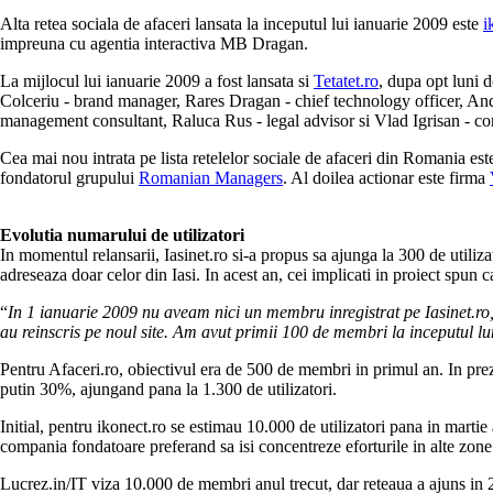
Alta retea sociala de afaceri lansata la inceputul lui ianuarie 2009 este
i
impreuna cu agentia interactiva MB Dragan.
La mijlocul lui ianuarie 2009 a fost lansata si
Tetatet.ro
, dupa opt luni 
Colceriu - brand manager, Rares Dragan - chief technology officer, And
management consultant, Raluca Rus - legal advisor si Vlad Igrisan - cons
Cea mai nou intrata pe lista retelelor sociale de afaceri din Romania es
fondatorul grupului
Romanian Managers
. Al doilea actionar este firma
Evolutia numarului de utilizatori
In momentul relansarii, Iasinet.ro si-a propus sa ajunga la 300 de utiliza
adreseaza doar celor din Iasi. In acest an, cei implicati in proiect spu
“
In 1 ianuarie 2009 nu aveam nici un membru inregistrat pe Iasinet.ro,
au reinscris pe noul site. Am avut primii 100 de membri la inceputul lu
Pentru Afaceri.ro, obiectivul era de 500 de membri in primul an. In pre
putin 30%, ajungand pana la 1.300 de utilizatori.
Initial, pentru ikonect.ro se estimau 10.000 de utilizatori pana in martie
compania fondatoare preferand sa isi concentreze eforturile in alte zon
Lucrez.in/IT viza 10.000 de membri anul trecut, dar reteaua a ajuns in 