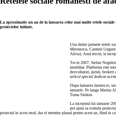
Retelele sociale romanesti de af
La aproximativ un an de la lansarea celor mai multe retele sociale 
proiectelor initiate.
Una dintre primele retele so
Mironescu, Carmen Ungurean
Alexa). Anul trecut, la incepu
Tot in 2007, Stefan Negritoiu
imobiliar. Platforma este meni
dezvoltatori, juristi, brokeri 
articol special dedicat aceste
Dupa lansarea Iasinet.ro, unii
ianuarie. Pe langa Marius Al
Toma Simion.
La inceputul lui ianuarie 20
pot ajuta sa extinda proiect
proiectul in acest mod, dar el mentine planul pentru acest an, fiind in c