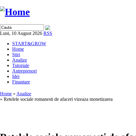
Luni, 10 August 2026
RSS
START&GROW
Home
Stiri
Analize
Tutoriale
Antreprenori
Idei
Finantare
Home
»
Analize
» Retelele sociale romanesti de afaceri vizeaza monetizarea