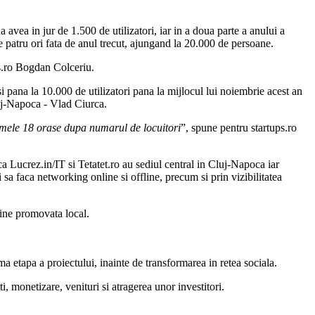
a avea in jur de 1.500 de utilizatori, iar in a doua parte a anului a
de patru ori fata de anul trecut, ajungand la 20.000 de persoane.
s.ro Bogdan Colceriu.
 pana la 10.000 de utilizatori pana la mijlocul lui noiembrie acest an
luj-Napoca - Vlad Ciurca.
rimele 18 orase dupa numarul de locuitori
”, spune pentru startups.ro
 ca Lucrez.in/IT si Tetatet.ro au sediul central in Cluj-Napoca iar
sa faca networking online si offline, precum si prin vizibilitatea
 bine promovata local.
a etapa a proiectului, inainte de transformarea in retea sociala.
i, monetizare, venituri si atragerea unor investitori.