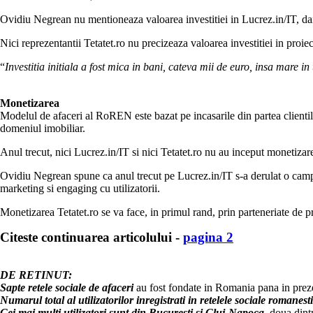
Ovidiu Negrean nu mentioneaza valoarea investitiei in Lucrez.in/IT, dar 
Nici reprezentantii Tetatet.ro nu precizeaza valoarea investitiei in proie
“
Investitia initiala a fost mica in bani, cateva mii de euro, insa mare
Monetizarea
Modelul de afaceri al RoREN este bazat pe incasarile din partea clientilo
domeniul imobiliar.
Anul trecut, nici Lucrez.in/IT si nici Tetatet.ro nu au inceput monetizare
Ovidiu Negrean spune ca anul trecut pe Lucrez.in/IT s-a derulat o camp
marketing si engaging cu utilizatorii.
Monetizarea Tetatet.ro se va face, in primul rand, prin parteneriate de 
Citeste continuarea articolului -
pagina 2
DE RETINUT:
Sapte retele sociale de afaceri
au fost fondate in Romania pana in prez
Numarul total al utilizatorilor inregistrati in retelele sociale romanest
Cei mai multi utilizatori sunt din Bucuresti si Cluj-Napoca
, doua dint