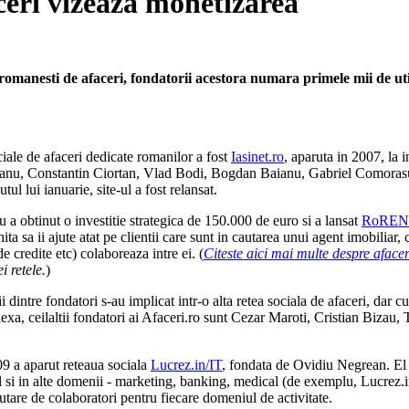
aceri vizeaza monetizarea
romanesti de afaceri, fondatorii acestora numara primele mii de util
ciale de afaceri dedicate romanilor a fost
Iasinet.ro
, aparuta in 2007, la 
u, Constantin Ciortan, Vlad Bodi, Bogdan Baianu, Gabriel Comorasu, 
tul lui ianuarie, site-ul a fost relansat.
 a obtinut o investitie strategica de 150.000 de euro si a lansat
RoREN
ta sa ii ajute atat pe clientii care sunt in cautarea unui agent imobiliar, 
de credite etc) colaboreaza intre ei. (
Citeste aici mai multe despre afa
i retele.
)
 dintre fondatori s-au implicat intr-o alta retea sociala de afaceri, dar cu
exa, ceilaltii fondatori ai Afaceri.ro sunt Cezar Maroti, Cristian Biza
09 a aparut reteaua sociala
Lucrez.in/IT
, fondata de Ovidiu Negrean. El a 
ul si in alte domenii - marketing, banking, medical (de exemplu, Lucrez.i
autare de colaboratori pentru fiecare domeniul de activitate.