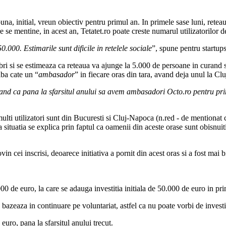
puna, initial, vreun obiectiv pentru primul an. In primele sase luni, reteau
e se mentine, in acest an, Tetatet.ro poate creste numarul utilizatorilor 
.000. Estimarile sunt dificile in retelele sociale
”, spune pentru startup
ri si se estimeaza ca reteaua va ajunge la 5.000 de persoane in curand si
aiba cate un “
ambasador
” in fiecare oras din tara, avand deja unul la C
timand ca pana la sfarsitul anului sa avem ambasadori Octo.ro pentru p
i multi utilizatori sunt din Bucuresti si Cluj-Napoca (n.red - de mentionat
ituatia se explica prin faptul ca oamenii din aceste orase sunt obisnuiti 
vin cei inscrisi, deoarece initiativa a pornit din acest oras si a fost mai
 de euro, la care se adauga investitia initiala de 50.000 de euro in prim
 bazeaza in continuare pe voluntariat, astfel ca nu poate vorbi de investit
euro, pana la sfarsitul anului trecut.