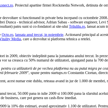
konect.ro
. Proiectul apartine firmei Rockmedia Network, detinuta de omu
de dezvoltare si functionand in private beta incepand cu octombrie 2008.
rei Dunca - technical advisor, Adrian Sabau - software engineer, Levi S
ultant) patru sunt si co-fondatori ai site-ului
Trilulilu.ro
, lansat acum tr
te
Octo.ro
,
lansata anul trecut, in noiembrie
. Actionarul principal al aces
Vitality Media
, care a dezvoltat si platforma tehnica a retelei.
tori in 2009, obiectiv indeplinit pana la jumatatea anului trecut. In preze
n ca vor sa creasca cu 50% numarul de utilizatori, ajungand pana la 700 
 pentru ca utilizatorii de pe vechea platforma nu au putut migra pe ce
nii februarie 2009
”, spune pentru startups.ro Constantin Ciortan, directo
zent, acest numar este dublu, reteaua avand in jur de 1.000 de membri, r
 anul trecut, 50.000 pana in iulie 2009 si 100.000 pana la sfarsitul acelui
e de business, care pot genera un cash-flow imediat.
2009 la 10% din estimari, avand aproximativ 1.100 de utilizatori. Pentr