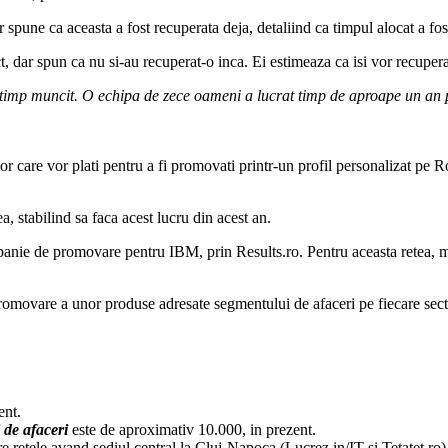
spune ca aceasta a fost recuperata deja, detaliind ca timpul alocat a fos
ct, dar spun ca nu si-au recuperat-o inca. Ei estimeaza ca isi vor recupera
 in timp muncit. O echipa de zece oameni a lucrat timp de aproape un an
r care vor plati pentru a fi promovati printr-un profil personalizat pe R
a, stabilind sa faca acest lucru din acest an.
anie de promovare pentru IBM, prin Results.ro. Pentru aceasta retea, m
promovare a unor produse adresate segmentului de afaceri pe fiecare sect
ent.
i de afaceri
este de aproximativ 10.000, in prezent.
re retele avand sediul central la Cluj-Napoca (Lucrez.in/IT si Tetatet.ro)