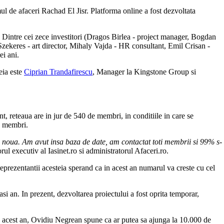
l de afaceri Rachad El Jisr. Platforma online a fost dezvoltata
 Dintre cei zece investitori (Dragos Birlea - project manager, Bogdan
zekeres - art director, Mihaly Vajda - HR consultant, Emil Crisan -
ei ani.
teia este
Ciprian Trandafirescu
, Manager la Kingstone Group si
nt, reteaua are in jur de 540 de membri, in conditiile in care se
de membri.
a noua. Am avut insa baza de date, am contactat toti membrii si 99% s-
rul executiv al Iasinet.ro si administratorul Afaceri.ro.
eprezentantii acesteia sperand ca in acest an numarul va creste cu cel
asi an. In prezent, dezvoltarea proiectului a fost oprita temporar,
u acest an, Ovidiu Negrean spune ca ar putea sa ajunga la 10.000 de